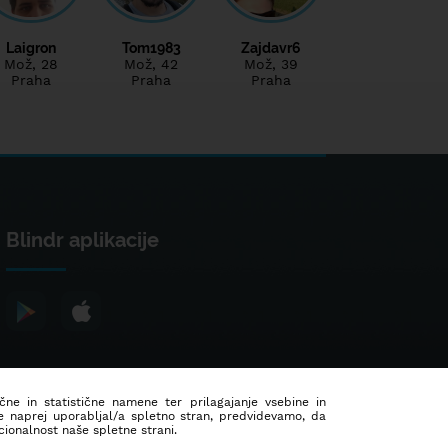
Laigron
Tom1983
Zajdavr6
Mož
, 28
Mož
, 42
Mož
, 39
Praha
Praha
Praha
Blindr aplikacije
ične in statistične namene ter prilagajanje vsebine in
še naprej uporabljal/a spletno stran, predvidevamo, da
ionalnost naše spletne strani.