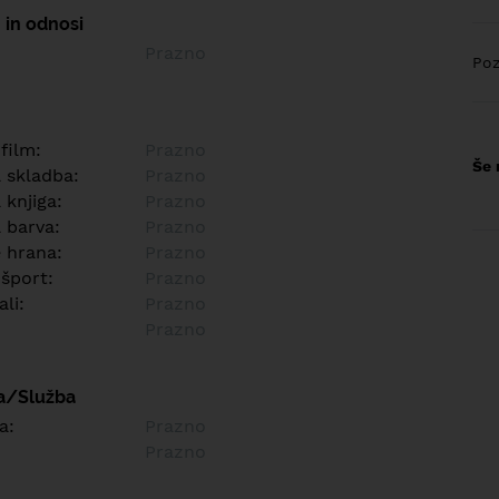
 in odnosi
Prazno
Poz
 film:
Prazno
Še 
a skladba:
Prazno
 knjiga:
Prazno
 barva:
Prazno
e hrana:
Prazno
 šport:
Prazno
ali:
Prazno
Prazno
a/Služba
a:
Prazno
Prazno