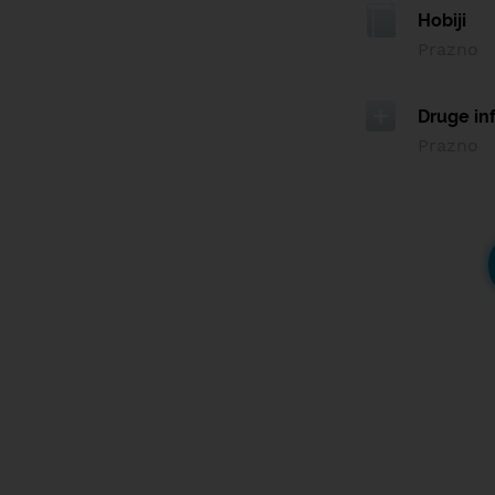
Hobiji
Prazno
Druge in
Prazno