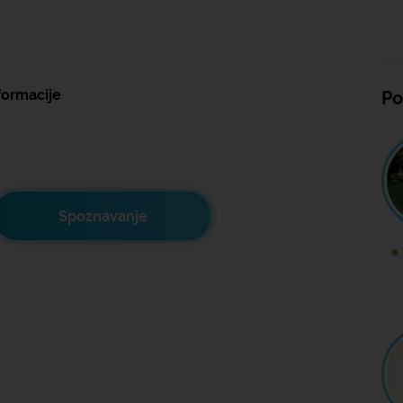
formacije
Po
Spoznavanje