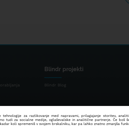
Blindr projekti
orabljanja
Blindr Blog
 tehnologije za razlikovanje med napravami, prilagajanje storitev, analit
mo tudi za socialne medije, oglaševalske in analitične partnerje. Če boš 
 kadar koli spremeniš v svojem brskalniku, kar pa lahko znatno zmanjša funkc