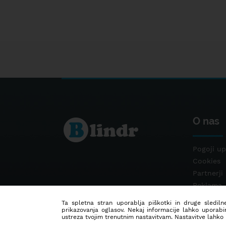
O nas
Pogoji up
Cookies
Partnerji
Reklama
Kontakt
Ta spletna stran uporablja piškotki in druge sledilne
prikazovanja oglasov. Nekaj informacije lahko uporabi
ustreza tvojim trenutnim nastavitvam. Nastavitve lahko