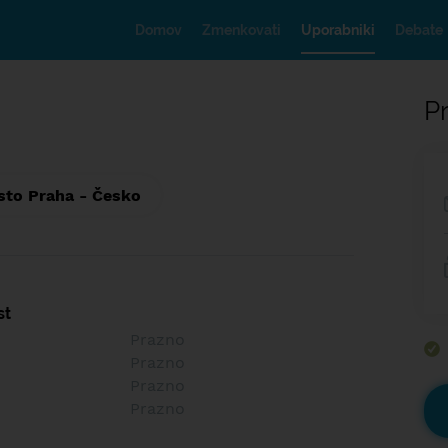
Domov
Zmenkovati
Uporabniki
Debate
Pr
sto Praha - Česko
st
Prazno
Prazno
Prazno
Prazno