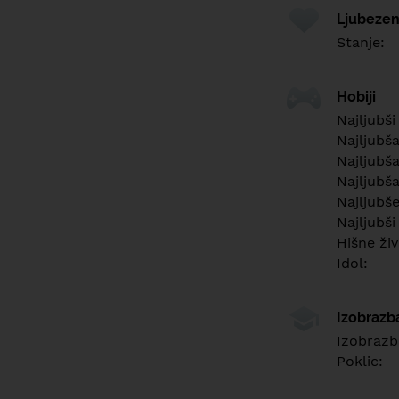
Ljubezen
Stanje:
Hobiji
Najljubši
Najljubš
Najljubša
Najljubša
Najljubš
Najljubši
Hišne živ
Idol:
Izobrazb
Izobrazb
Poklic: