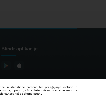
Blindr aplikacije
ične in statistične namene ter prilagajanje vsebine in
še naprej uporabljal/a spletno stran, predvidevamo, da
ionalnost naše spletne strani.