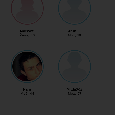
Anicka21
Ansh......
Žena
, 26
Mož
, 18
Naiis
Milda704
Mož
, 44
Mož
, 27