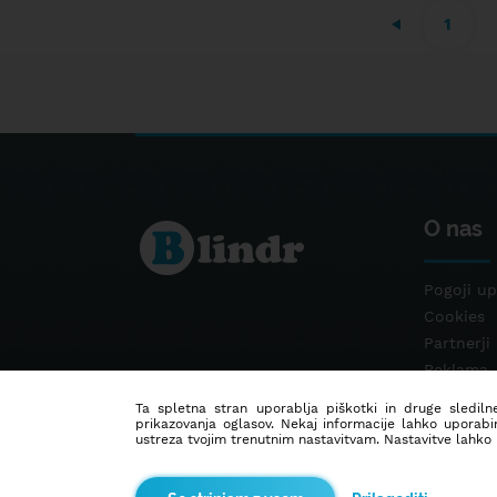
1
O nas
Pogoji up
Cookies
Partnerji
Reklama
Kontakt
Ta spletna stran uporablja piškotki in druge sledilne
prikazovanja oglasov. Nekaj informacije lahko uporabi
ustreza tvojim trenutnim nastavitvam. Nastavitve lahko