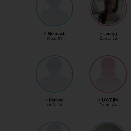
Mikulash
Jenny j
Mož
, 31
Žena
, 25
jhpavel
LOVEJIN
Mož
, 26
Žena
, 34