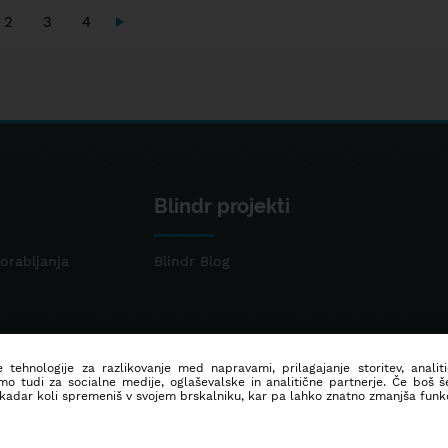
2
3
4
Blindr projekti
orabljanja
Blindr Blog
 tehnologije za razlikovanje med napravami, prilagajanje storitev, analit
mo tudi za socialne medije, oglaševalske in analitične partnerje. Če boš 
 kadar koli spremeniš v svojem brskalniku, kar pa lahko znatno zmanjša funkc