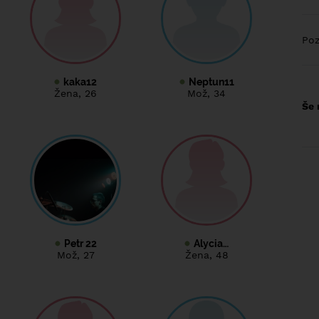
Poz
kaka12
Neptun11
Žena
, 26
Mož
, 34
Še 
Petr 22
Alycia…
Mož
, 27
Žena
, 48