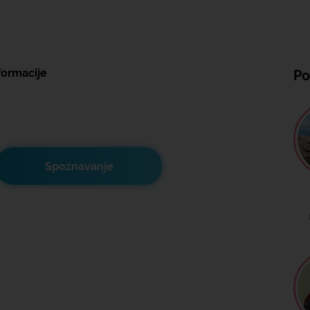
formacije
Po
Spoznavanje