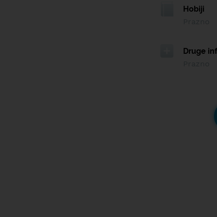
Hobiji
Prazno
Druge in
Prazno