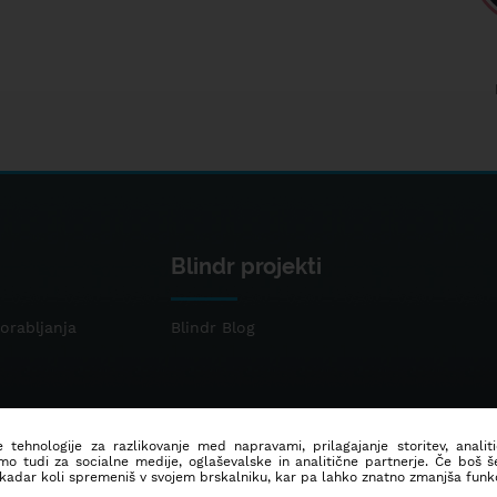
Blindr projekti
orabljanja
Blindr Blog
 tehnologije za razlikovanje med napravami, prilagajanje storitev, analit
mo tudi za socialne medije, oglaševalske in analitične partnerje. Če boš 
 kadar koli spremeniš v svojem brskalniku, kar pa lahko znatno zmanjša funkc