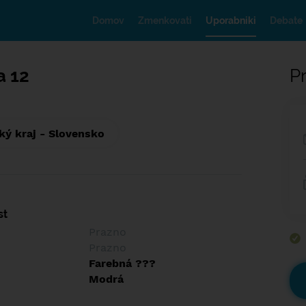
Domov
Zmenkovati
Uporabniki
Debate
a 12
Pr
ký kraj - Slovensko
st
Prazno
Prazno
Farebná ???
Modrá