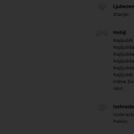
Ljubezen
Stanje:
Hobiji
Najljubši
Najljubš
Najljubša
Najljubša
Najljubš
Najljubši
Hišne živ
Idol:
Izobrazb
Izobrazb
Poklic: