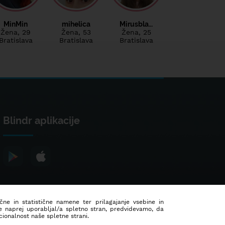
MinMin
mihelica
Mirusbla…
Žena
, 29
Žena
, 53
Žena
, 25
Bratislava
Bratislava
Bratislava
Blindr aplikacije
ične in statistične namene ter prilagajanje vsebine in
še naprej uporabljal/a spletno stran, predvidevamo, da
ionalnost naše spletne strani.