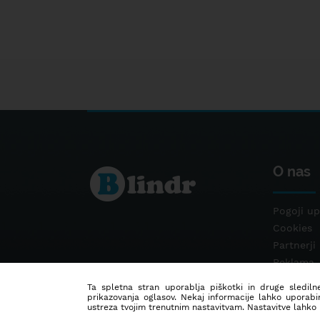
O nas
Pogoji up
Cookies
Partnerji
Reklama
Kontakt
Ta spletna stran uporablja piškotki in druge sledilne
prikazovanja oglasov. Nekaj informacije lahko uporabi
ustreza tvojim trenutnim nastavitvam. Nastavitve lahko