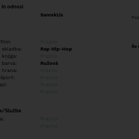
 in odnosi
Samski/a
Poz
 film:
Prazno
Še 
a skladba:
Rap Hip-Hop
 knjiga:
Prazno
 barva:
Ružová
e hrana:
Prazno
 šport:
Prazno
ali:
Prazno
Prazno
a/Služba
a:
Prazno
Prazno