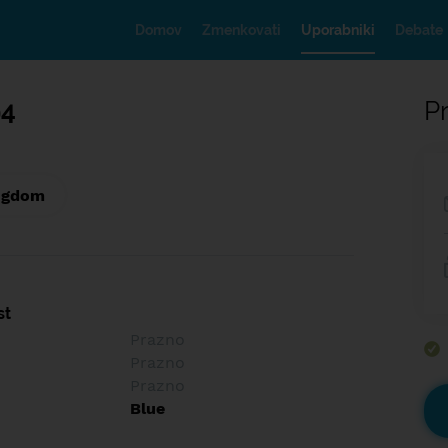
Domov
Zmenkovati
Uporabniki
Debate
94
Pr
ngdom
st
Prazno
Prazno
Prazno
Blue