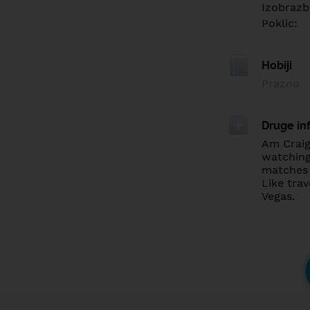
Izobrazb
Poklic:
Hobiji
Prazno
Druge in
Am Craig
watching
matches 
Like tra
Vegas.