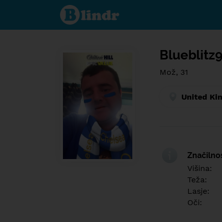
Find out
what's
under
the
mask.
Social
and
Blueblitz
dating
network.
Mož, 31
United Ki
Značilno
Višina:
Teža:
Lasje:
Oči: