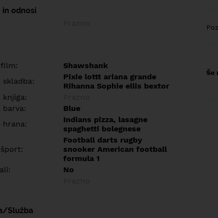
 in odnosi
Prazno
Poz
 film:
Shawshank
Še 
Pixie lottt ariana grande
a skladba:
Rihanna Sophie ellis bextor
 knjiga:
Prazno
 barva:
Blue
Indians pizza, lasagne
e hrana:
spaghetti bolegnese
Football darts rugby
 šport:
snooker American football
formula 1
ali:
No
Prazno
a/Služba