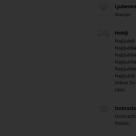
Ljubezen
Stanje:
Hobiji
Najljubši
Najljubš
Najljubša
Najljubša
Najljubš
Najljubši
Hišne živ
Idol:
Izobrazb
Izobrazb
Poklic: