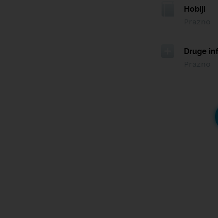
Hobiji
Prazno
Druge in
Prazno