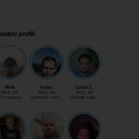
dobni profili
Mistr
Kuba…
Luboš.Č.
Mož
, 29
Mož
, 40
Mož
, 23
Chrastava
Lomnice nad…
Hrádek nad…