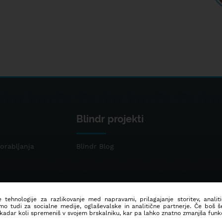
Blindr projekti
orabljanja
Blindr Blog
 tehnologije za razlikovanje med napravami, prilagajanje storitev, analit
mo tudi za socialne medije, oglaševalske in analitične partnerje. Če boš 
 kadar koli spremeniš v svojem brskalniku, kar pa lahko znatno zmanjša funkc