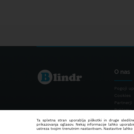
O nas
Pogoji up
Cookies
Partnerji
Reklama
Kontakt
Ta spletna stran uporablja piškotki in druge sledilne
prikazovanja oglasov. Nekaj informacije lahko uporabi
ustreza tvojim trenutnim nastavitvam. Nastavitve lahko