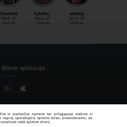
Slaveček
kykolka…
sk8indy
Mož
, 61
Mož
, 37
Mož
, 35
Liberec
Liberec
Liberec
Blindr aplikacije
ične in statistične namene ter prilagajanje vsebine in
še naprej uporabljal/a spletno stran, predvidevamo, da
ionalnost naše spletne strani.