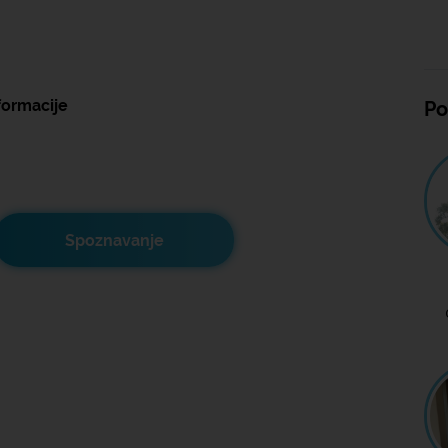
formacije
Po
Spoznavanje