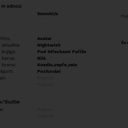
 in odnosi
Samski/a
Poz
 film:
Avatar
Še 
a skladba:
Nightwish
 knjiga:
Pod Střechami Paříže
 barva:
Bílá
e hrana:
Knedlo,vepřo,zelo
 šport:
Posilování
ali:
Prazno
Prazno
a/Služba
a:
Prazno
Prazno