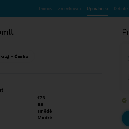
Domov
Zmenkovati
Uporabniki
Debate
omlt
Pr
 kraj - Česko
st
176
95
Hnědé
Modré