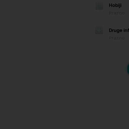
Hobiji
Prazno
Druge in
Prazno