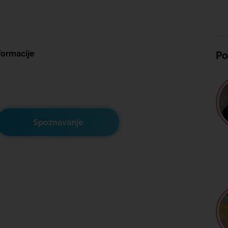
formacije
Po
Spoznavanje