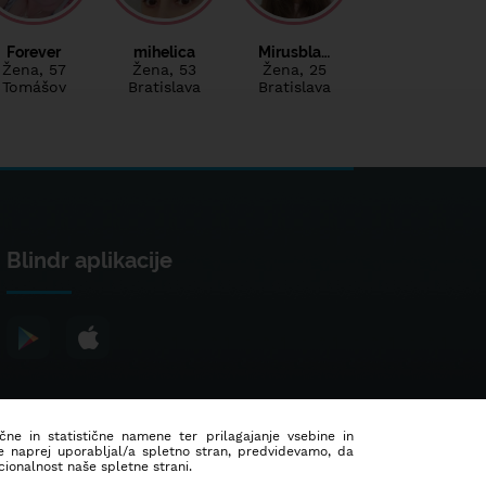
Forever
mihelica
Mirusbla…
Žena
, 57
Žena
, 53
Žena
, 25
Tomášov
Bratislava
Bratislava
Blindr aplikacije
ične in statistične namene ter prilagajanje vsebine in
še naprej uporabljal/a spletno stran, predvidevamo, da
ionalnost naše spletne strani.