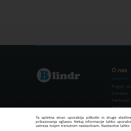
O nas
Pogoji up
Cookies
Partnerji
Reklama
Kontakt
Ta spletna stran uporablja piškotki in druge sledilne
prikazovanja oglasov. Nekaj informacije lahko uporabi
ustreza tvojim trenutnim nastavitvam. Nastavitve lahko