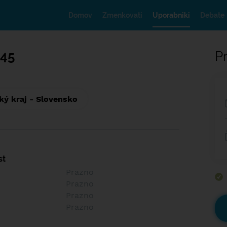
Domov
Zmenkovati
Uporabniki
Debate
345
Pr
ký kraj - Slovensko
st
Prazno
Prazno
Prazno
Prazno