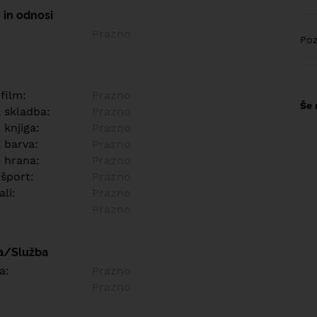
 in odnosi
Prazno
Poz
 film:
Prazno
Še 
a skladba:
Prazno
 knjiga:
Prazno
 barva:
Prazno
e hrana:
Prazno
 šport:
Prazno
ali:
Prazno
Prazno
a/Služba
a:
Prazno
Prazno