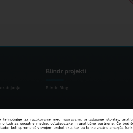
Blindr projekti
orabljanja
Blindr Blog
 tehnologije za razlikovanje med napravami, prilagajanje storitev, analit
mo tudi za socialne medije, oglaševalske in analitične partnerje. Če boš 
 kadar koli spremeniš v svojem brskalniku, kar pa lahko znatno zmanjša funkc