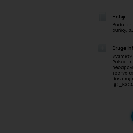
Hobiji
Budu děl
buňky, a
Druge in
Vysmátý 
Pokud na 
neodpovím
Teprve ta
dosahujou
Ig: _kac