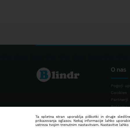
O nas
Pogoji up
Cookies
Partnerji
Reklama
Kontakt
Ta spletna stran uporablja piškotki in druge sledilne
prikazovanja oglasov. Nekaj informacije lahko uporabi
ustreza tvojim trenutnim nastavitvam. Nastavitve lahko