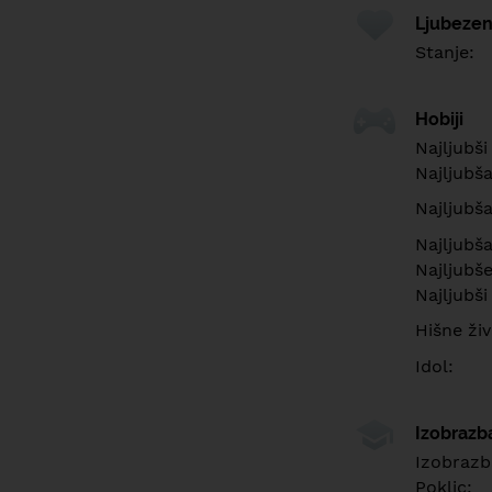
Ljubezen
Stanje:
Hobiji
Najljubši
Najljubš
Najljubša
Najljubša
Najljubš
Najljubši
Hišne živ
Idol:
Izobrazb
Izobrazb
Poklic: