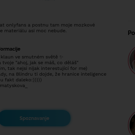
at onlyfans a postnu tam moje mozkové
le materiálu asi moc nebude.
Po
formacije
klaun ve smutném světě ✨
tvoje "ahoj, jak se máš, co děláš"
, tak nejsi nijak interestující for me)
dy, na Blindru ti dojde, že hranice inteligence
 fakt daleko:)))))
amatyskova_
Spoznavanje