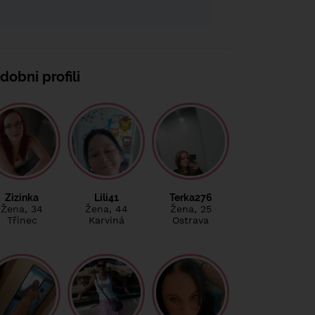
dobni profili
Zizinka
Lili41
Terka276
Žena
, 34
Žena
, 44
Žena
, 25
Třinec
Karviná
Ostrava