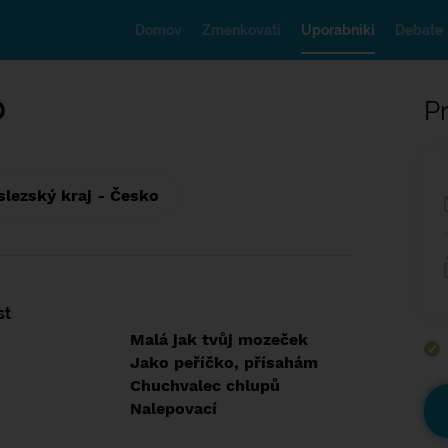
Domov
Zmenkovati
Uporabniki
Debate
D
Pr
lezský kraj - Česko
st
Malá jak tvůj mozeček
Jako peříčko, přísahám
Chuchvalec chlupů
Nalepovací