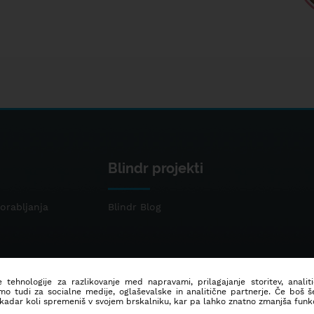
Blindr projekti
orabljanja
Blindr Blog
 tehnologije za razlikovanje med napravami, prilagajanje storitev, analit
mo tudi za socialne medije, oglaševalske in analitične partnerje. Če boš 
 kadar koli spremeniš v svojem brskalniku, kar pa lahko znatno zmanjša funkc