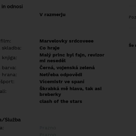
 in odnosi
V razmerju
Poz
 film:
Marvelovky srdcoveee
Še 
a skladba:
Co hraje
Malý princ byl fajn, revizor
 knjiga:
mi neseděl
 barva:
Černá, vojenská zelená
e hrana:
Netřeba odpovědi
 šport:
Vícemistr ve spaní
Škrabká mě hlava, tak asi
ali:
breberky
clash of the stars
a/Služba
a:
Prazno
Prazno