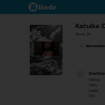
Find out
what's
under
the
mask.
Social
and
Kačulka :
dating
network.
Žena, 24
Moravskos
Značilno
Višina:
Teža:
Lasje:
Oči: