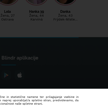
Lola
Hanka 39
Danka
Žena
, 27
Žena
, 44
Žena
, 43
Ostrava
Karviná
Frýdek-Míste…
Blindr aplikacije
ične in statistične namene ter prilagajanje vsebine in
še naprej uporabljal/a spletno stran, predvidevamo, da
ionalnost naše spletne strani.