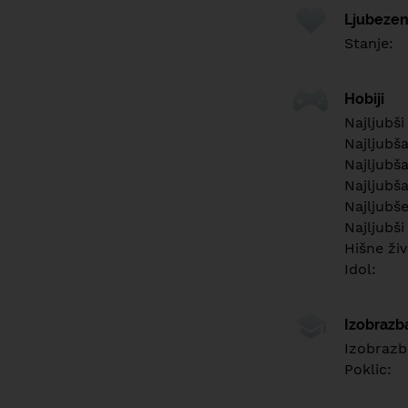
Ljubezen
Stanje:
Hobiji
Najljubši
Najljubš
Najljubša
Najljubša
Najljubš
Najljubši
Hišne živ
Idol:
Izobrazb
Izobrazb
Poklic: