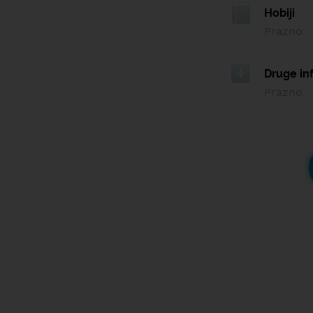
Hobiji
Prazno
Druge in
Prazno