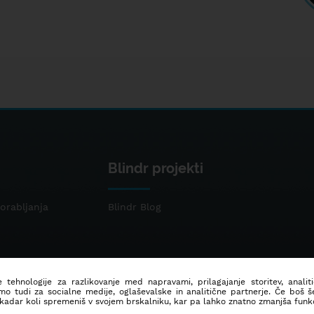
Blindr projekti
orabljanja
Blindr Blog
 tehnologije za razlikovanje med napravami, prilagajanje storitev, analit
mo tudi za socialne medije, oglaševalske in analitične partnerje. Če boš 
 kadar koli spremeniš v svojem brskalniku, kar pa lahko znatno zmanjša funkc