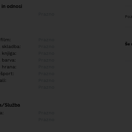
 in odnosi
Prazno
Poz
 film:
Prazno
Še 
a skladba:
Prazno
 knjiga:
Prazno
 barva:
Prazno
e hrana:
Prazno
 šport:
Prazno
ali:
Prazno
Prazno
a/Služba
a:
Prazno
Prazno