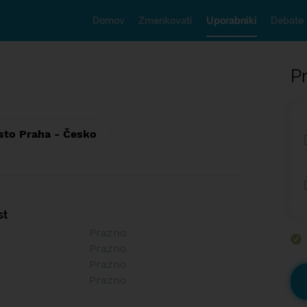
Domov
Zmenkovati
Uporabniki
Debate
Pr
sto Praha - Česko
st
Prazno
Prazno
Prazno
Prazno