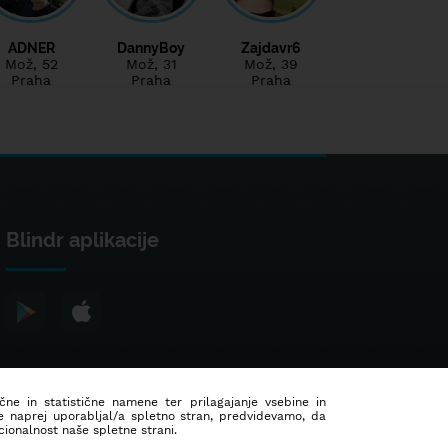
ADNER
DannyBoy
Zajdavr6
Mož
, 52
Mož
, 31
Mož
, 39
Praha
Praha
Praha
Blindr aplikacije
ične in statistične namene ter prilagajanje vsebine in
še naprej uporabljal/a spletno stran, predvidevamo, da
ionalnost naše spletne strani.