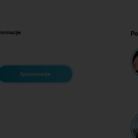
formacije
Po
Spoznavanje