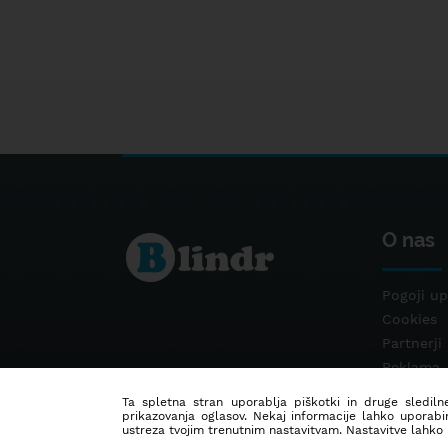
O nas
Pogoji up
Cookies
Partnerji
Reklama
Kontakt
Ta spletna stran uporablja piškotki in druge sledilne
prikazovanja oglasov. Nekaj informacije lahko uporabi
ustreza tvojim trenutnim nastavitvam. Nastavitve lahko