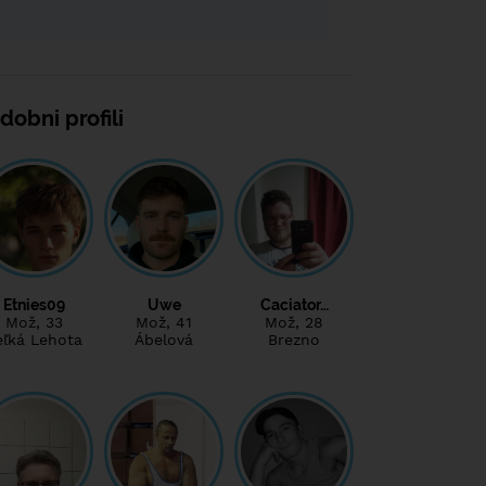
dobni profili
Etnies09
Uwe
Caciator…
Mož
, 33
Mož
, 41
Mož
, 28
eľká Lehota
Ábelová
Brezno