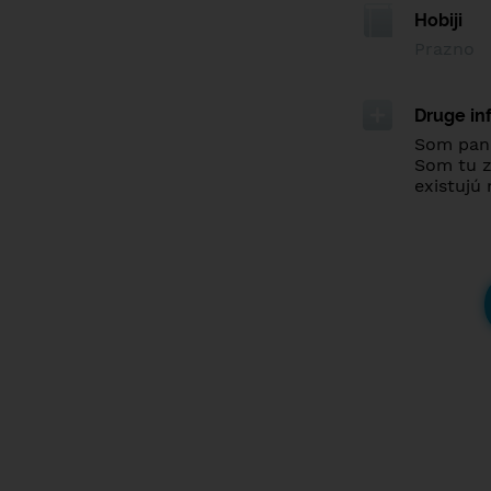
Hobiji
Prazno
Druge in
Som pani
Som tu z 
existujú