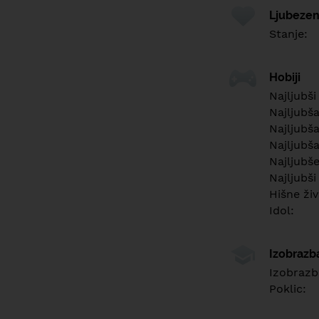
Ljubezen
Stanje:
Hobiji
Najljubši
Najljubš
Najljubša
Najljubša
Najljubš
Najljubši
Hišne živ
Idol:
Izobrazb
Izobrazb
Poklic: