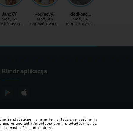
JanoXY
Hodinový…
dodkoasi…
Mož
, 52
Mož
, 46
Mož
, 39
nská Bystr…
Banská Bystr…
Banská Bystr…
Blindr aplikacije
ične in statistične namene ter prilagajanje vsebine in
še naprej uporabljal/a spletno stran, predvidevamo, da
ionalnost naše spletne strani.