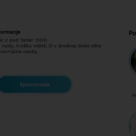
formacije
Po
c z pod Tatier :DDD
nudy, trošku vidieť, či v dnešnej dobe ešte
 normálne osoby.
Spoznavanje
V