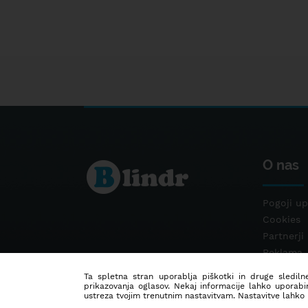
O nas
Pogoji up
Cookies
Partnerji
Reklama
Kontakt
Ta spletna stran uporablja piškotki in druge sledilne
prikazovanja oglasov. Nekaj informacije lahko uporabi
ustreza tvojim trenutnim nastavitvam. Nastavitve lahko