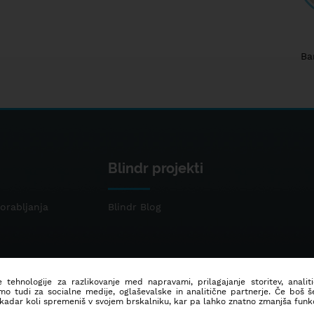
Ba
Blindr projekti
orabljanja
Blindr Blog
 tehnologije za razlikovanje med napravami, prilagajanje storitev, analit
mo tudi za socialne medije, oglaševalske in analitične partnerje. Če boš 
 kadar koli spremeniš v svojem brskalniku, kar pa lahko znatno zmanjša funkc