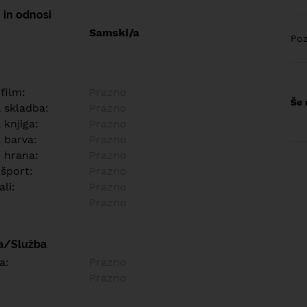
 in odnosi
Samski/a
Poz
 film:
Prazno
Še 
a skladba:
Prazno
 knjiga:
Prazno
 barva:
Prazno
e hrana:
Prazno
 šport:
Prazno
ali:
Prazno
Prazno
a/Služba
a:
Prazno
Prazno