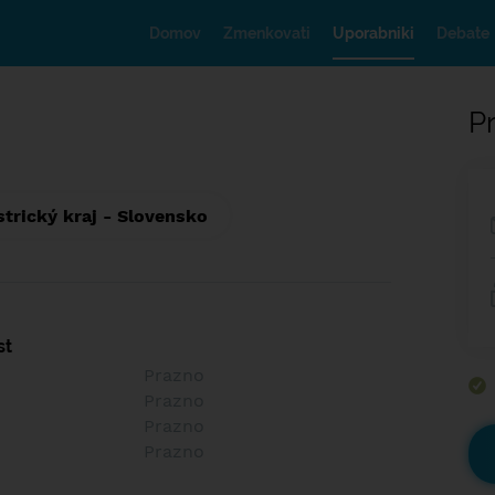
Domov
Zmenkovati
Uporabniki
Debate
Pr
trický kraj - Slovensko
st
Prazno
Prazno
Prazno
Prazno