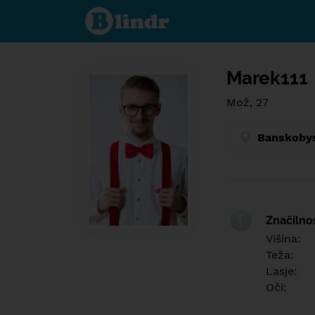
Find out
what's
under
the
mask.
Social
and
Marek111
dating
network.
Mož, 27
Banskobys
Značilno
Višina:
Teža:
Lasje:
Oči: