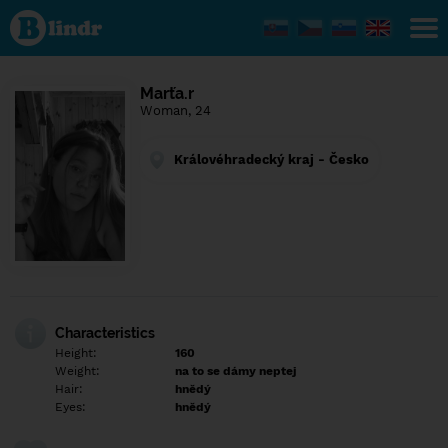
Find out
what's
under
the
mask.
Social
Marťa.r
and
Woman, 24
dating
network.
Královéhradecký kraj - Česko
Characteristics
Height:
160
Weight:
na to se dámy neptej
Hair:
hnědý
Eyes:
hnědý