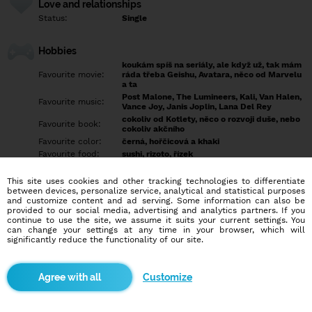
Love and relationships
Status:
Single
Hobbies
koukám spíš na seriály, ale když už, tak mám
Favourite movie:
ráda třeba Geishu, Avatara, něco od Marvelu
a ta
Post Malone, The Lumineers, Kali, Van Halen,
Favourite music:
Vance Joy, Janis Joplin, Lana Del Rey
cokoliv od Kotlety, něco o rozvoji duše, nebo
Favourite book:
cokoliv akčního
Favourite color:
černá, hořčicová a khaki
Favourite food:
sushi, rizoto, řízek
ráda se kouknu na fotbal, nebo vylezu
Favourite sport:
nějakou skálu
This site uses cookies and other tracking technologies to differentiate
Pet:
počítá se i dobytek jako domácí mazlíček?
between devices, personalize service, analytical and statistical purposes
and customize content and ad serving. Some information can also be
Idol:
každej kdo v životě něčeho dosáhnul
provided to our social media, advertising and analytics partners. If you
continue to use the site, we assume it suits your current settings. You
can change your settings at any time in your browser, which will
Education/Employment
significantly reduce the functionality of our site.
Education:
Highschool
Profession:
Employee
Customize
Hobbies
ráda si přečtu nějakou fajnovou knížku, nebo jen odpočívám u