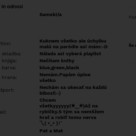
 in odnosi
Samski/a
Poz
Kuknem všetko ale úchylku
 film:
Še 
malú na paródie asi mám:⁠-⁠D
a skladba:
Nálada asi vyberá playlist
 knjiga:
Nečítam knihy
 barva:
blue,green,black
Nemám.Papám úplne
e hrana:
všetko
Nechám sa ukecať na každú
 šport:
blbosť:⁠-⁠)
Chcem
všetkyyyyyy(⁠✷⁠‿⁠✷⁠)Až na
rybičky.S tým sa nemôžem
ali:
hrať a robiť tomu nerva
乁⁠(⁠ ⁠•⁠_⁠•⁠ ⁠)⁠ㄏ
Pat a Mat