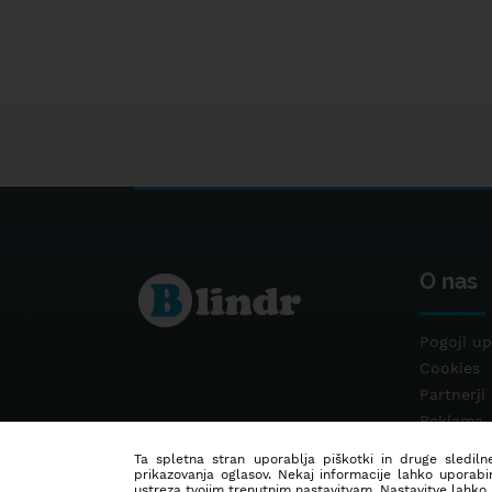
O nas
Pogoji up
Cookies
Partnerji
Reklama
Kontakt
Ta spletna stran uporablja piškotki in druge sledilne
prikazovanja oglasov. Nekaj informacije lahko uporabi
ustreza tvojim trenutnim nastavitvam. Nastavitve lahko