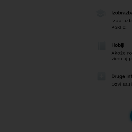
Izobrazb
Izobrazb
Poklic:
Hobiji
Akože ro
viem aj p
Druge in
Ozvi sa.T