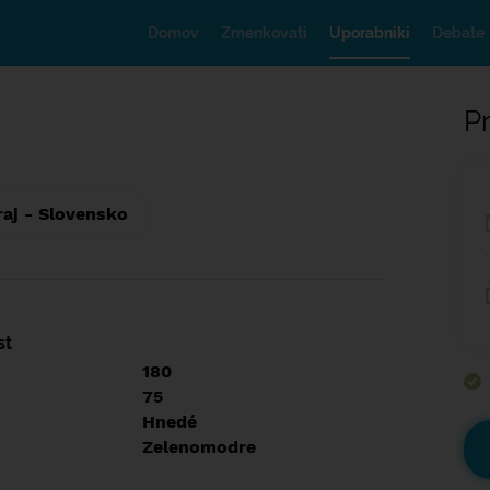
Domov
Zmenkovati
Uporabniki
Debate
Pr
raj - Slovensko
st
180
75
Hnedé
Zelenomodre