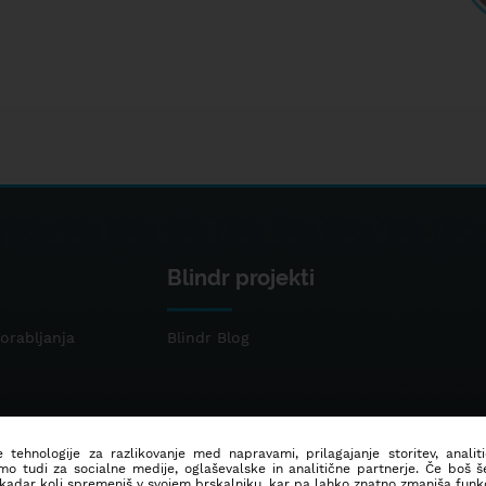
Blindr projekti
orabljanja
Blindr Blog
 tehnologije za razlikovanje med napravami, prilagajanje storitev, analit
mo tudi za socialne medije, oglaševalske in analitične partnerje. Če boš 
 kadar koli spremeniš v svojem brskalniku, kar pa lahko znatno zmanjša funkc