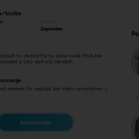
a/Služba
a:
Prazno
Zaposlen
Po
zpísať tu všetko?To by bola nuda čítať.Ale
osedieť a celý deň nič nerobiť.
formacije
iež neviem čo napísať ale niečo vymyslíme:⁠-⁠)
Spoznavanje