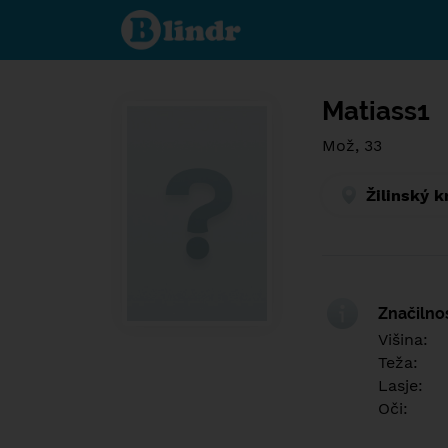
Find out
what's
under
the
mask.
Social
and
Matiass1
dating
network.
Mož, 33
Žilinský k
Značilno
Višina:
Teža:
Lasje:
Oči: