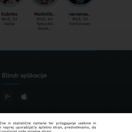
Kubinko
MartinOb…
neviemas…
Mož
, 33
Mož
, 44
Mož
, 23
Valča
Kysucké
Svrčinovec
Nové…
Blindr aplikacije
ične in statistične namene ter prilagajanje vsebine in
še naprej uporabljal/a spletno stran, predvidevamo, da
ionalnost naše spletne strani.