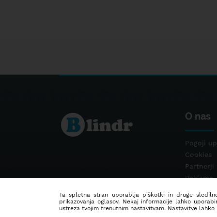
O nas
Pogoji up
Cookies
Partnerji
Reklama
Kontakt
Ta spletna stran uporablja piškotki in druge sledilne
prikazovanja oglasov. Nekaj informacije lahko uporabi
ustreza tvojim trenutnim nastavitvam. Nastavitve lahko