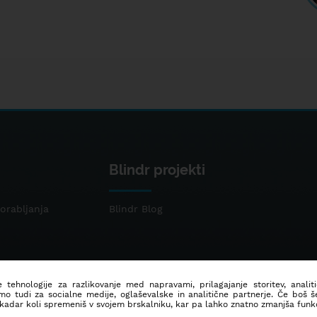
Blindr projekti
orabljanja
Blindr Blog
 tehnologije za razlikovanje med napravami, prilagajanje storitev, analit
mo tudi za socialne medije, oglaševalske in analitične partnerje. Če boš 
 kadar koli spremeniš v svojem brskalniku, kar pa lahko znatno zmanjša funkc