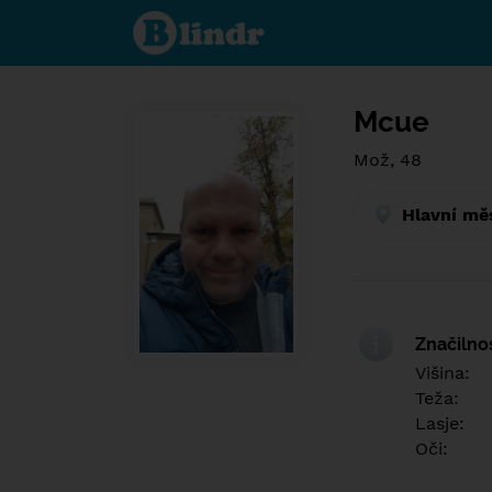
Find out
what's
under
the
mask.
Social
and
Mcue
dating
network.
Mož, 48
Hlavní mě
Značilno
Višina:
Teža:
Lasje:
Oči: