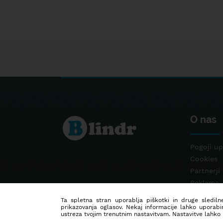
O nas
Pogoji up
Cookies
Partnerji
Reklama
Kontakt
Ta spletna stran uporablja piškotki in druge sledilne
prikazovanja oglasov. Nekaj informacije lahko uporabi
ustreza tvojim trenutnim nastavitvam. Nastavitve lahko