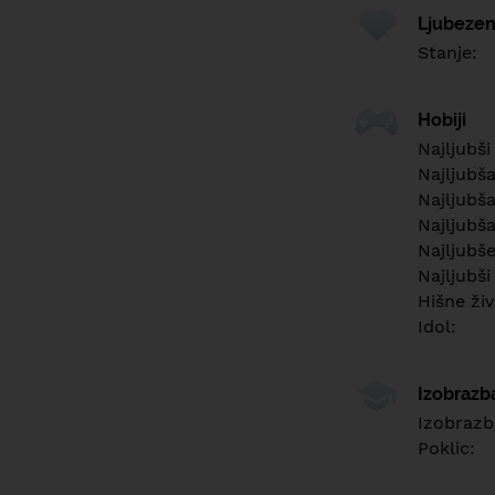
Ljubezen
Stanje:
Hobiji
Najljubši
Najljubš
Najljubša
Najljubša
Najljubš
Najljubši
Hišne živ
Idol:
Izobrazb
Izobrazb
Poklic: