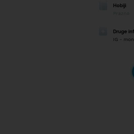
Hobiji
Prazno
Druge in
IG - mon