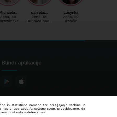
Michaela…
daniela1…
Lucynka
Žena
, 40
Žena
, 69
Žena
, 29
artizánske
Dubnica nad…
Trenčín
Blindr aplikacije
ične in statistične namene ter prilagajanje vsebine in
še naprej uporabljal/a spletno stran, predvidevamo, da
ionalnost naše spletne strani.