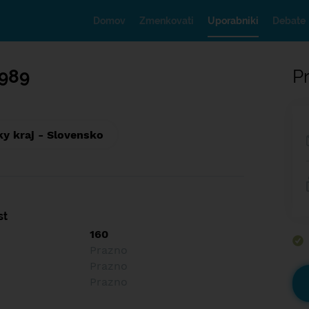
Domov
Zmenkovati
Uporabniki
Debate
989
Pr
ky kraj - Slovensko
st
160
Prazno
Prazno
Prazno