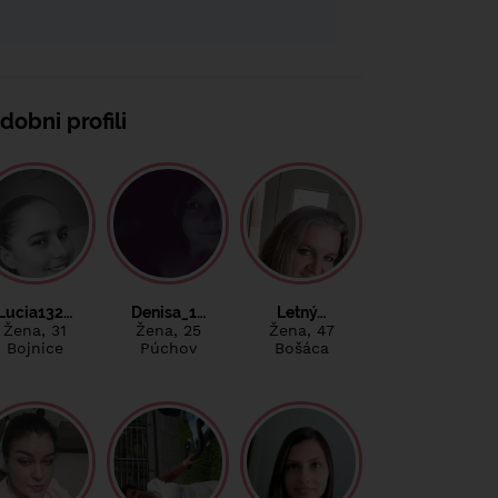
dobni profili
Lucia132…
Denisa_1…
Letný…
Žena
, 31
Žena
, 25
Žena
, 47
Bojnice
Púchov
Bošáca