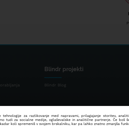
P
Blindr projekti
orabljanja
Blindr Blog
 tehnologije za razlikovanje med napravami, prilagajanje storitev, analit
mo tudi za socialne medije, oglaševalske in analitične partnerje. Če boš 
 kadar koli spremeniš v svojem brskalniku, kar pa lahko znatno zmanjša funkc