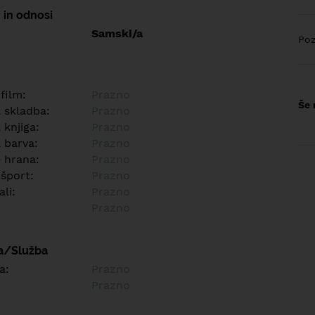
 in odnosi
Samski/a
Poz
 film:
Prazno
Še 
a skladba:
Prazno
 knjiga:
Prazno
 barva:
Prazno
e hrana:
Prazno
 šport:
Prazno
ali:
Prazno
Prazno
a/Služba
a:
Prazno
Prazno