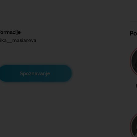
formacije
Po
ika__masiarova
Spoznavanje