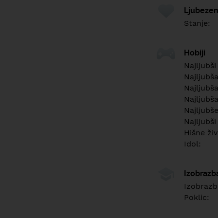
Ljubezen
Stanje:
Hobiji
Najljubši
Najljubš
Najljubša
Najljubša
Najljubš
Najljubši
Hišne živ
Idol:
Izobrazb
Izobrazb
Poklic: