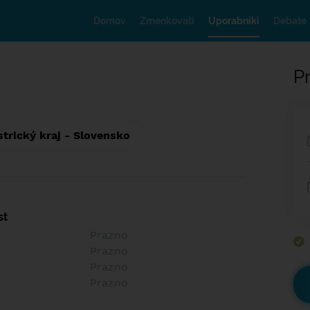
Domov
Zmenkovati
Uporabniki
Debate
Pr
trický kraj - Slovensko
st
Prazno
Prazno
Prazno
Prazno