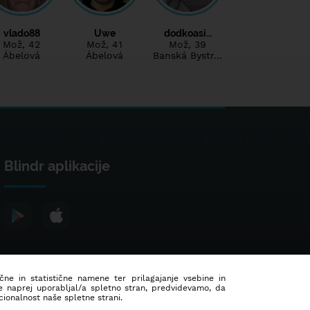
vlado88
Uwe
dodkoasi…
Mož
, 42
Mož
, 41
Mož
, 39
Ábelová
Ábelová
Banská Bystr…
Blindr aplikacije
ične in statistične namene ter prilagajanje vsebine in
še naprej uporabljal/a spletno stran, predvidevamo, da
ionalnost naše spletne strani.