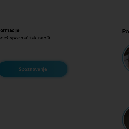
formacije
Po
ceš spoznať tak napíš....
Spoznavanje