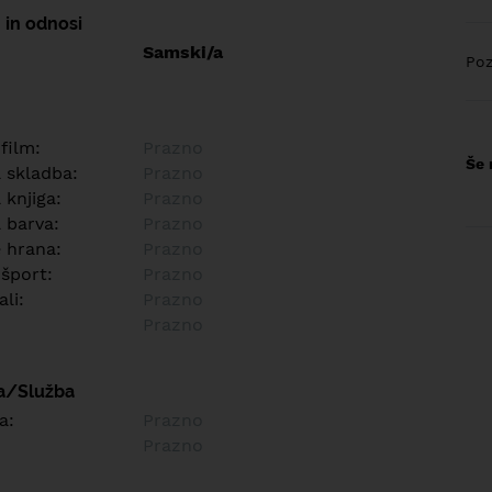
 in odnosi
Samski/a
Poz
 film:
Prazno
Še 
a skladba:
Prazno
 knjiga:
Prazno
 barva:
Prazno
e hrana:
Prazno
 šport:
Prazno
ali:
Prazno
Prazno
a/Služba
a:
Prazno
Prazno