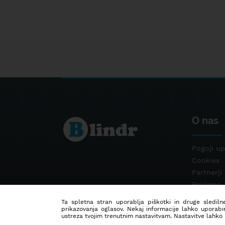
O nas
Pogoji up
Cookies
Partnerji
Reklama
Kontakt
Ta spletna stran uporablja piškotki in druge sledilne
prikazovanja oglasov. Nekaj informacije lahko uporabi
ustreza tvojim trenutnim nastavitvam. Nastavitve lahko