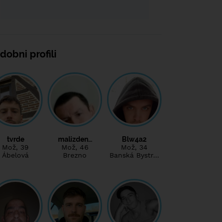
dobni profili
tvrde
malizden…
Blw4a2
Mož
, 39
Mož
, 46
Mož
, 34
Ábelová
Brezno
Banská Bystr…