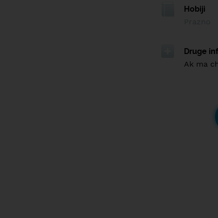
Hobiji
Prazno
Druge in
Ak ma ch