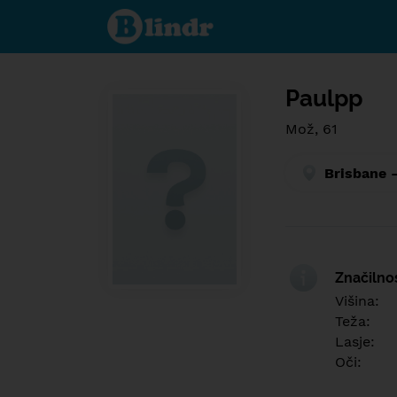
Find out
what's
under
the
mask.
Social
and
Paulpp
dating
network.
Mož, 61
Brisbane -
Značilno
Višina:
Teža:
Lasje:
Oči: