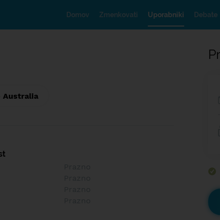
Domov
Zmenkovati
Uporabniki
Debate
Pr
 Australia
st
Prazno
Prazno
Prazno
Prazno