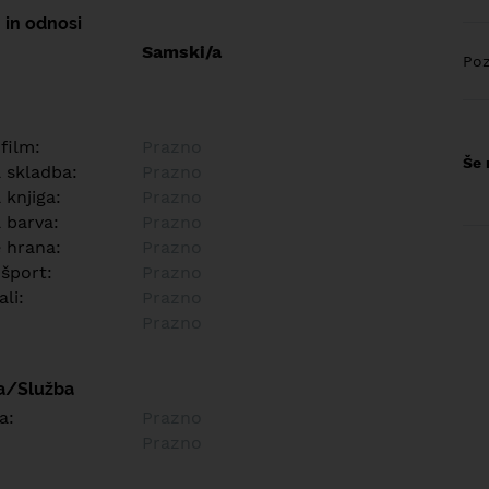
 in odnosi
Samski/a
Poz
 film:
Prazno
Še 
a skladba:
Prazno
 knjiga:
Prazno
 barva:
Prazno
e hrana:
Prazno
 šport:
Prazno
ali:
Prazno
Prazno
a/Služba
a:
Prazno
Prazno