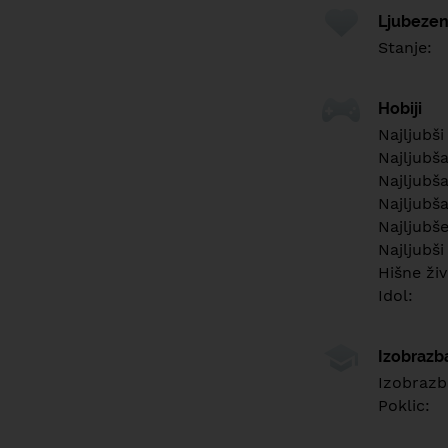
Ljubezen
Stanje:
Hobiji
Najljubši
Najljubš
Najljubša
Najljubša
Najljubš
Najljubši
Hišne živ
Idol:
Izobrazb
Izobrazb
Poklic: