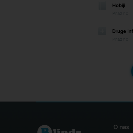
Hobiji
Prazno
Druge in
Prazno
O nas