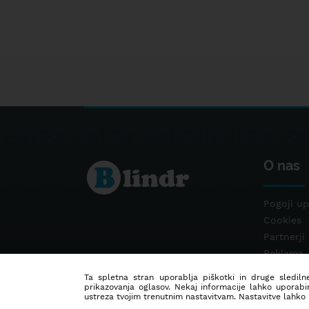
O nas
Pogoji up
Cookies
Partnerji
Reklama
Kontakt
Ta spletna stran uporablja piškotki in druge sledilne
prikazovanja oglasov. Nekaj informacije lahko uporabi
ustreza tvojim trenutnim nastavitvam. Nastavitve lahko