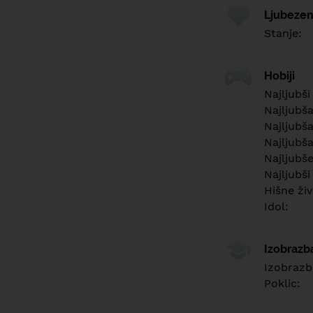
Ljubezen
Stanje:
Hobiji
Najljubši
Najljubš
Najljubša
Najljubša
Najljubš
Najljubši
Hišne živ
Idol:
Izobrazb
Izobrazb
Poklic: