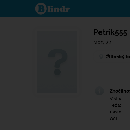
Find out
what's
under
the
mask.
Social
and
Petrik555
dating
network.
Mož, 22
Žilinský k
Značilno
Višina:
Teža:
Lasje:
Oči: