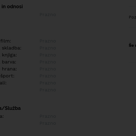
 in odnosi
Prazno
Poz
 film:
Prazno
Še 
a skladba:
Prazno
 knjiga:
Prazno
 barva:
Prazno
e hrana:
Prazno
 šport:
Prazno
ali:
Prazno
Prazno
a/Služba
a:
Prazno
Prazno