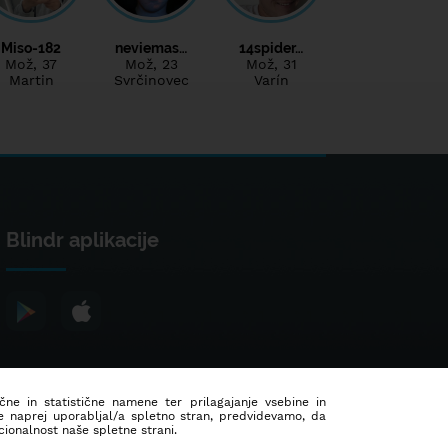
Miso-182
neviemas…
14spider…
Mož
, 37
Mož
, 23
Mož
, 31
Martin
Svrčinovec
Varín
Blindr aplikacije
ične in statistične namene ter prilagajanje vsebine in
še naprej uporabljal/a spletno stran, predvidevamo, da
ionalnost naše spletne strani.