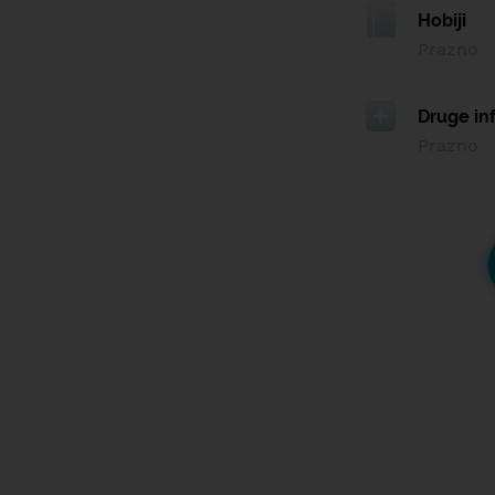
Hobiji
Prazno
Druge in
Prazno