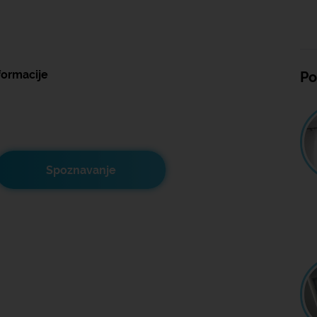
formacije
Po
Spoznavanje