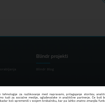
Blindr projekti
orabljanja
Blindr Blog
 tehnologije za razlikovanje med napravami, prilagajanje storitev, analit
mo tudi za socialne medije, oglaševalske in analitične partnerje. Če boš 
 kadar koli spremeniš v svojem brskalniku, kar pa lahko znatno zmanjša funkc