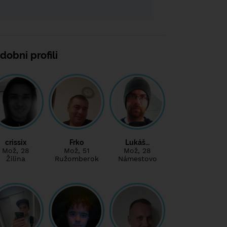
dobni profili
crissix
Frko
Lukáš…
Mož
, 28
Mož
, 51
Mož
, 28
Žilina
Ružomberok
Námestovo