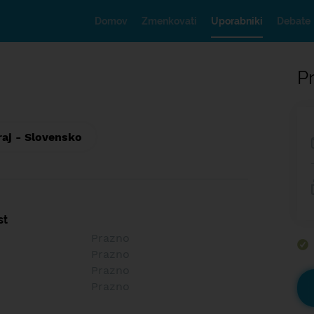
Domov
Zmenkovati
Uporabniki
Debate
Pr
raj - Slovensko
st
Prazno
Prazno
Prazno
Prazno