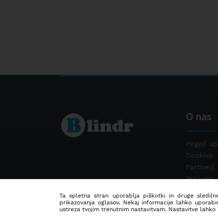
O nas
Pogoji up
Cookies
Partnerji
Reklama
Kontakt
Ta spletna stran uporablja piškotki in druge sledilne
prikazovanja oglasov. Nekaj informacije lahko uporabi
ustreza tvojim trenutnim nastavitvam. Nastavitve lahko