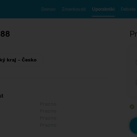
Domov
Zmenkovati
Uporabniki
Debate
888
Pr
ký kraj - Česko
st
Prazno
Prazno
Prazno
Prazno