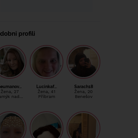
dobni profili
neumanov…
Lucinkaf…
Sarach18
Žena
, 27
Žena
, 41
Žena
, 20
amýk nad…
Příbram
Benešov