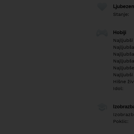
Ljubezen
Stanje:
Hobiji
Najljubši
Najljubš
Najljubša
Najljubša
Najljubš
Najljubši
Hišne živ
Idol:
Izobrazb
Izobrazb
Poklic: