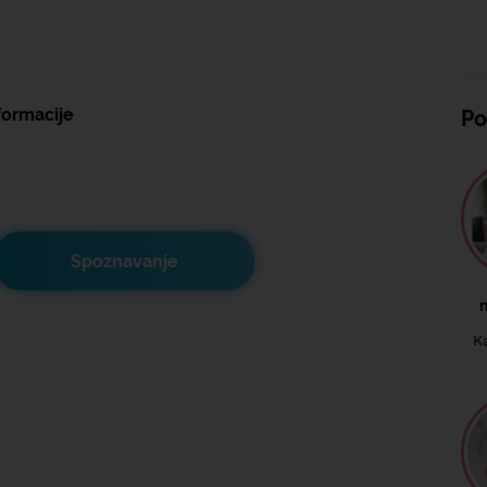
formacije
Po
Spoznavanje
K