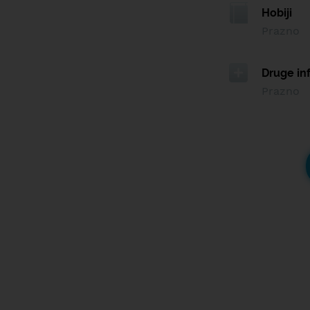
Hobiji
Prazno
Druge in
Prazno