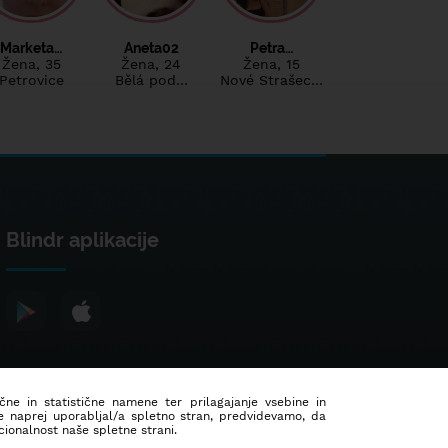
Marketa…
Aneta02
Petra…
Žena
, 35
Žena
, 24
Žena
, 15
Petrovice
Bělá pod…
Nové Strašec…
Blindr aplikacije
ične in statistične namene ter prilagajanje vsebine in
še naprej uporabljal/a spletno stran, predvidevamo, da
ionalnost naše spletne strani.