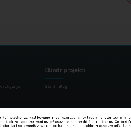
Blindr projekti
orabljanja
Blindr Blog
 tehnologije za razlikovanje med napravami, prilagajanje storitev, analit
mo tudi za socialne medije, oglaševalske in analitične partnerje. Če boš 
 kadar koli spremeniš v svojem brskalniku, kar pa lahko znatno zmanjša funkc