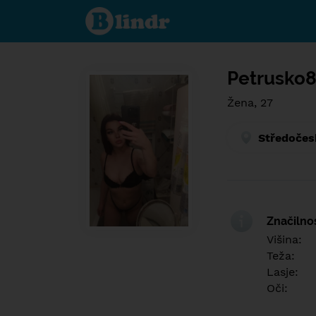
Find out
what's
under
the
mask.
Social
and
Petrusko
dating
network.
Žena, 27
Středočes
Značilno
Višina:
Teža:
Lasje:
Oči: