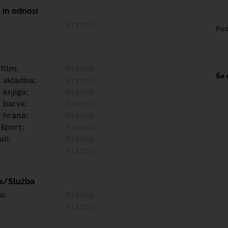
 in odnosi
Prazno
Poz
 film:
Prazno
Še 
a skladba:
Prazno
 knjiga:
Prazno
 barva:
Prazno
e hrana:
Prazno
 šport:
Prazno
ali:
Prazno
Prazno
a/Služba
a:
Prazno
Prazno