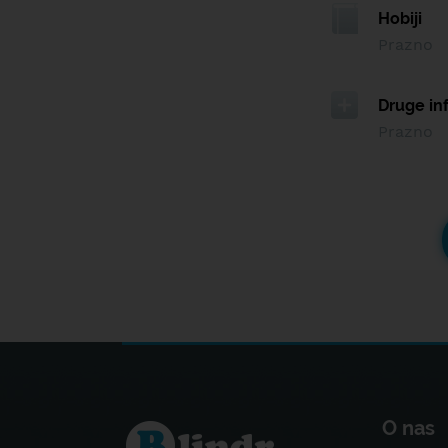
Hobiji
Prazno
Druge in
Prazno
O nas