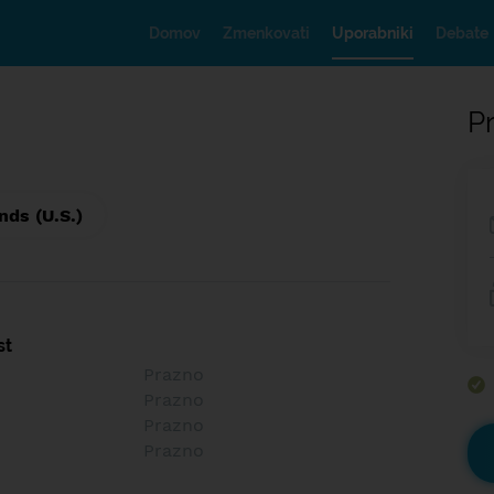
Domov
Zmenkovati
Uporabniki
Debate
Pr
ands (U.S.)
st
Prazno
Prazno
Prazno
Prazno