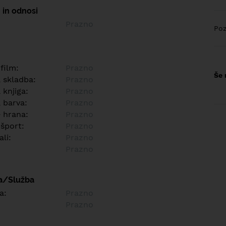
 in odnosi
Prazno
Poz
 film:
Prazno
Še 
a skladba:
Prazno
 knjiga:
Prazno
 barva:
Prazno
e hrana:
Prazno
 šport:
Prazno
ali:
Prazno
Prazno
a/Služba
a:
Prazno
Prazno