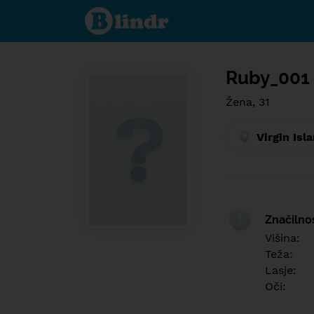
Find out
what's
under
the
mask.
Social
and
Ruby_001
dating
network.
Žena, 31
Virgin Isl
Značilno
Višina:
Teža:
Lasje:
Oči: