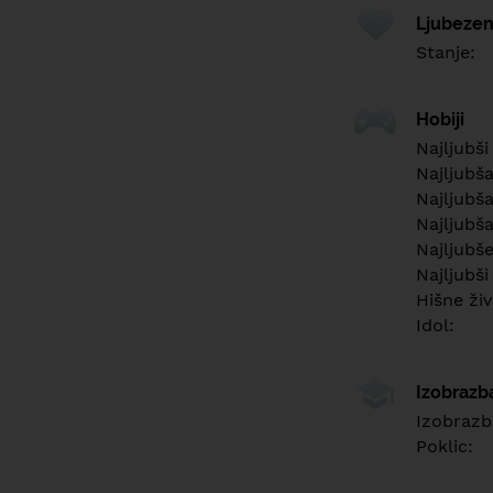
Ljubezen
Stanje:
Hobiji
Najljubši
Najljubš
Najljubša
Najljubša
Najljubš
Najljubši
Hišne živ
Idol:
Izobrazb
Izobrazb
Poklic: