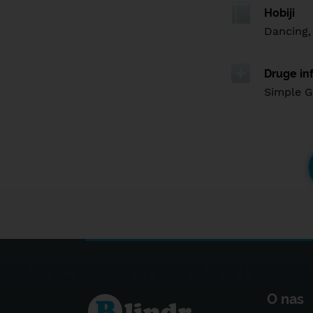
Hobiji
Dancing,
Druge in
Simple Gi
O nas