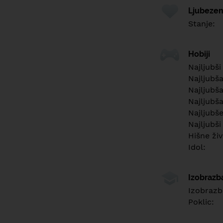
Ljubezen
Stanje:
Hobiji
Najljubši
Najljubš
Najljubša
Najljubša
Najljubš
Najljubši
Hišne živ
Idol:
Izobrazb
Izobrazb
Poklic: