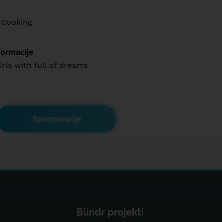
 Cooking
formacije
rls with full of dreams
Spoznavanje
Blindr projekti