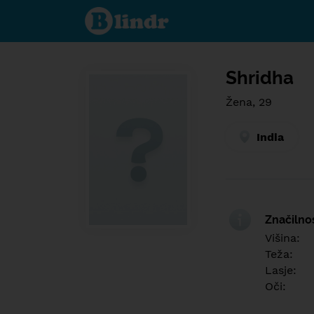
Find out
what's
under
the
mask.
Social
and
Shridha
dating
network.
Žena, 29
India
Značilno
Višina:
Teža:
Lasje:
Oči: