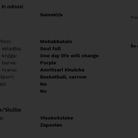
 in odnosi
Samski/a
Poz
 film:
Mohabbatain
Še 
a skladba:
Soul full
 knjiga:
One day life will change
 barva:
Purple
e hrana:
Amritsari Khulche
 šport:
Basketball, carrom
ali:
No
No
a/Služba
a:
Visokošolske
Zaposlen