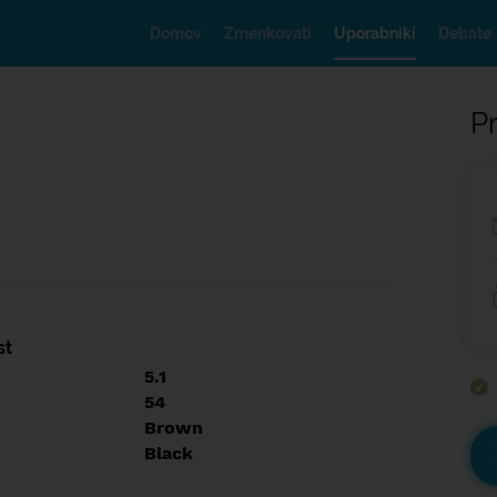
Domov
Zmenkovati
Uporabniki
Debate
Pr
st
5.1
54
Brown
Black