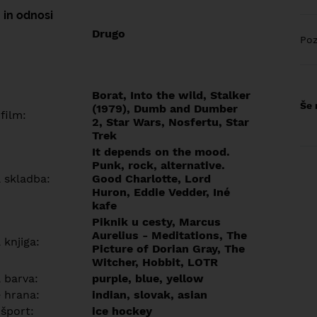
 in odnosi
Drugo
Poz
Borat, Into the wild, Stalker
Še 
(1979), Dumb and Dumber
 film:
2, Star Wars, Nosfertu, Star
Trek
It depends on the mood.
Punk, rock, alternative.
a skladba:
Good Charlotte, Lord
Huron, Eddie Vedder, Iné
kafe
Piknik u cesty, Marcus
Aurelius - Meditations, The
 knjiga:
Picture of Dorian Gray, The
Witcher, Hobbit, LOTR
 barva:
purple, blue, yellow
e hrana:
indian, slovak, asian
 šport:
ice hockey