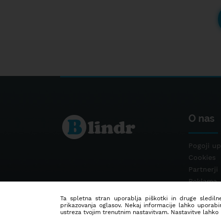
O nas
Pogoji up
Cookies
Partnerji
Reklama
Kontakt
Ta spletna stran uporablja piškotki in druge sledilne
prikazovanja oglasov. Nekaj informacije lahko uporabi
ustreza tvojim trenutnim nastavitvam. Nastavitve lahko