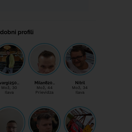
dobni profili
vargi250…
Milan820…
Nitril
Mož
, 30
Mož
, 44
Mož
, 34
Ilava
Prievidza
Ilava