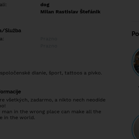
ali:
dog
Milan Rastislav Štefánik
a/Služba
Po
a:
Prazno
Prazno
 spoločenské dianie, šport, tattoos a pivko.
formacije
pre všetkých, zadarmo, a nikto nech neodíde
no!
t man in the wrong place can make all the
e in the world.