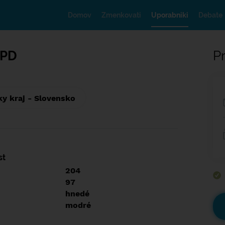
Domov
Zmenkovati
Uporabniki
Debate
_PD
Pr
ky kraj - Slovensko
st
204
97
hnedé
modré