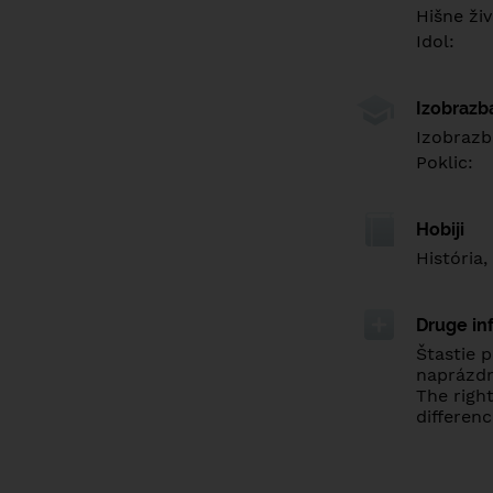
Hišne živ
Idol:
Izobrazb
Izobrazb
Poklic:
Hobiji
História,
Druge in
Štastie 
naprázd
The righ
differenc