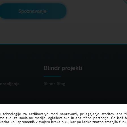
Spoznavanje
Blindr projekti
orabljanja
Blindr Blog
 tehnologije za razlikovanje med napravami, prilagajanje storitev, analit
mo tudi za socialne medije, oglaševalske in analitične partnerje. Če boš 
 kadar koli spremeniš v svojem brskalniku, kar pa lahko znatno zmanjša funkc