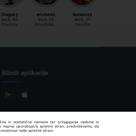
Drago13
erichm01
tomas122
Mož
, 40
Mož
, 25
Mož
, 27
Púchov
Považská…
Trenčín
Blindr aplikacije
ične in statistične namene ter prilagajanje vsebine in
še naprej uporabljal/a spletno stran, predvidevamo, da
ionalnost naše spletne strani.