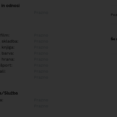
 in odnosi
Prazno
Poz
 film:
Prazno
Še 
a skladba:
Prazno
 knjiga:
Prazno
 barva:
Prazno
e hrana:
Prazno
 šport:
Prazno
ali:
Prazno
Prazno
a/Služba
a:
Prazno
Prazno