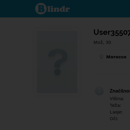
Find out
what's
under
the
mask.
Social
and
User3550
dating
network.
Mož, 30
Morocco
Značilno
Višina:
Teža:
Lasje:
Oči: