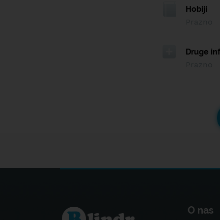
Hobiji
Prazno
Druge in
Prazno
O nas