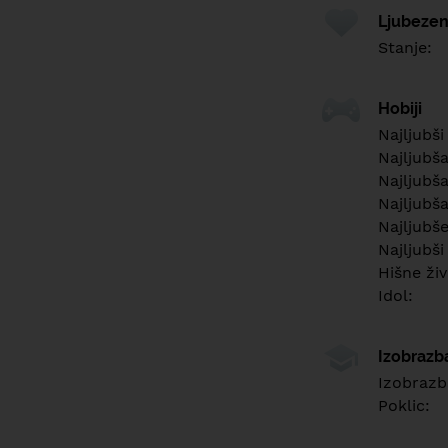
Ljubezen
Stanje:
Hobiji
Najljubši
Najljubš
Najljubša
Najljubša
Najljubš
Najljubši
Hišne živ
Idol:
Izobrazb
Izobrazb
Poklic: