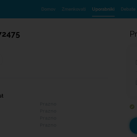
Domov
Zmenkovati
Uporabniki
Debate
72475
Pr
st
Prazno
Prazno
Prazno
Prazno