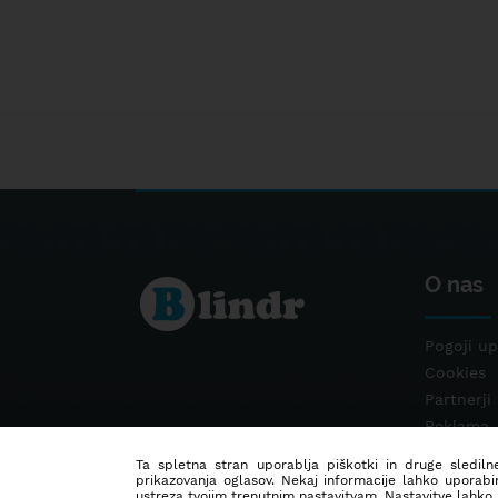
O nas
Pogoji up
Cookies
Partnerji
Reklama
Kontakt
Ta spletna stran uporablja piškotki in druge sledilne
prikazovanja oglasov. Nekaj informacije lahko uporabi
ustreza tvojim trenutnim nastavitvam. Nastavitve lahko