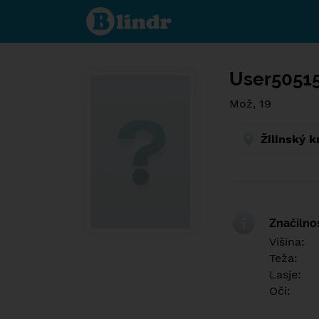
Find out
what's
under
the
mask.
Social
and
User5051
dating
network.
Mož, 19
Žilinský k
Značilno
Višina:
Teža:
Lasje:
Oči: