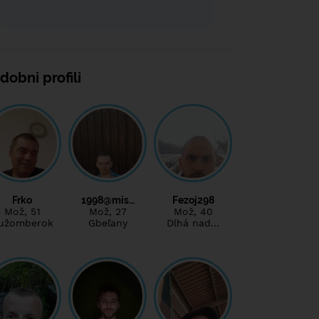
dobni profili
Frko
1998@mis…
Fezoj298
Mož
, 51
Mož
, 27
Mož
, 40
užomberok
Gbeľany
Dlhá nad…