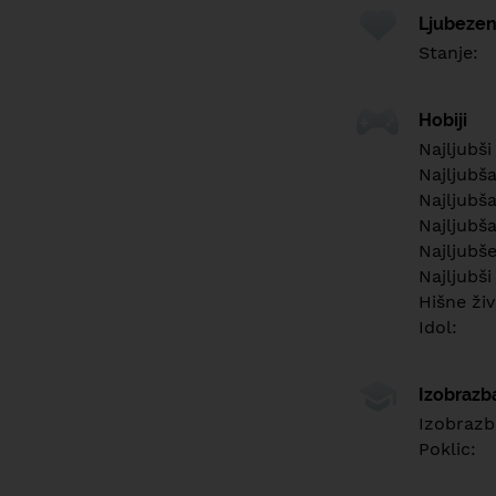
Ljubezen
Stanje:
Hobiji
Najljubši
Najljubš
Najljubša
Najljubša
Najljubš
Najljubši
Hišne živ
Idol:
Izobrazb
Izobrazb
Poklic: