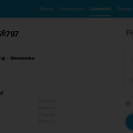
Domov
Zmenkovati
Uporabniki
Debate
56797
Pr
raj - Slovensko
st
Prazno
Prazno
Prazno
Prazno