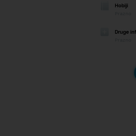
Hobiji
Prazno
Druge in
Prazno