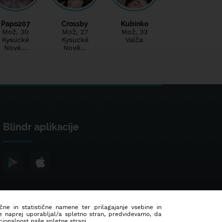
Papo207
Crossby
Kubinko
Mož
, 30
Mož
, 27
Mož
, 33
Kysucké
Kysucké
Valča
Nové…
Nové…
Blindr aplikacije
ične in statistične namene ter prilagajanje vsebine in
še naprej uporabljal/a spletno stran, predvidevamo, da
ionalnost naše spletne strani.