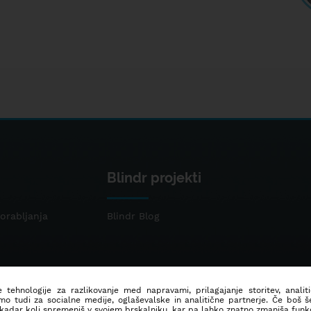
Blindr projekti
orabljanja
Blindr Blog
 tehnologije za razlikovanje med napravami, prilagajanje storitev, analit
mo tudi za socialne medije, oglaševalske in analitične partnerje. Če boš 
 kadar koli spremeniš v svojem brskalniku, kar pa lahko znatno zmanjša funkc