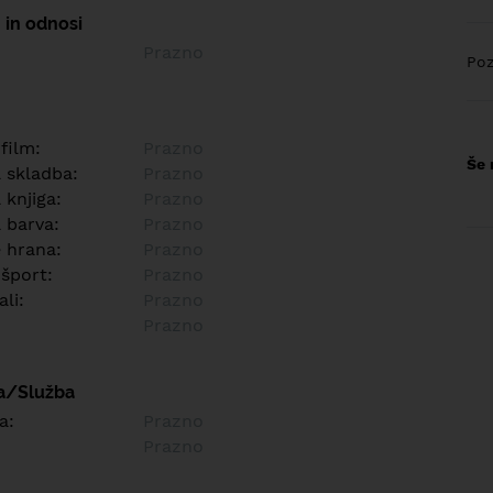
 in odnosi
Prazno
Poz
 film:
Prazno
Še 
a skladba:
Prazno
 knjiga:
Prazno
 barva:
Prazno
e hrana:
Prazno
 šport:
Prazno
ali:
Prazno
Prazno
a/Služba
a:
Prazno
Prazno