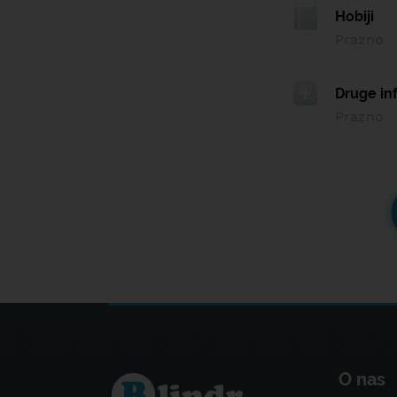
Hobiji
Prazno
Druge in
Prazno
O nas