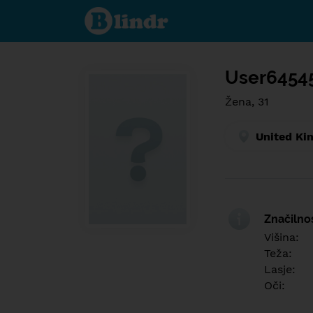
Find out
what's
under
the
mask.
Social
and
User6454
dating
network.
Žena, 31
United Ki
Značilno
Višina:
Teža:
Lasje:
Oči: