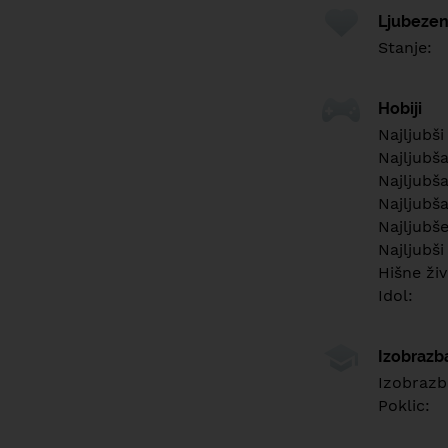
Ljubezen
Stanje:
Hobiji
Najljubši
Najljubš
Najljubša
Najljubša
Najljubš
Najljubši
Hišne živ
Idol:
Izobrazb
Izobrazb
Poklic: