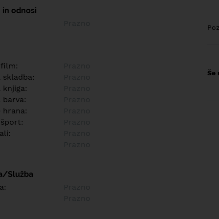
 in odnosi
Prazno
Poz
 film:
Prazno
Še 
a skladba:
Prazno
 knjiga:
Prazno
 barva:
Prazno
e hrana:
Prazno
 šport:
Prazno
ali:
Prazno
Prazno
a/Služba
a:
Prazno
Prazno