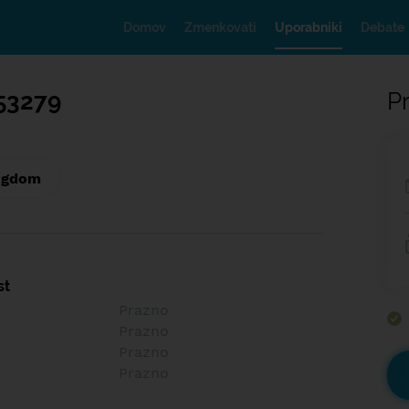
Domov
Zmenkovati
Uporabniki
Debate
53279
Pr
ngdom
st
Prazno
Prazno
Prazno
Prazno