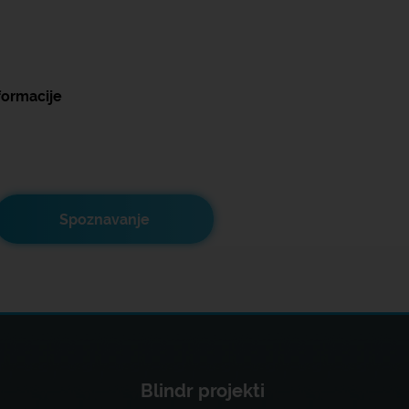
formacije
Spoznavanje
Blindr projekti