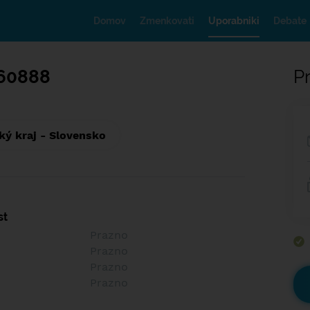
Domov
Zmenkovati
Uporabniki
Debate
60888
Pr
ký kraj - Slovensko
st
Prazno
Prazno
Prazno
Prazno