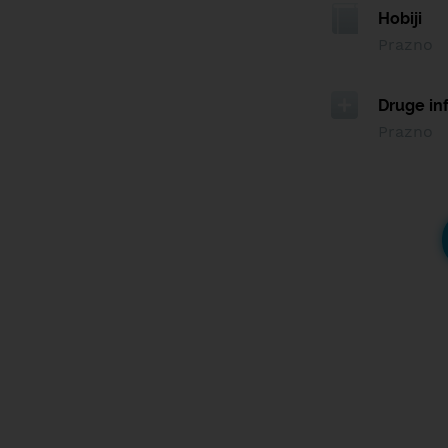
Hobiji
Prazno
Druge in
Prazno