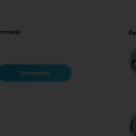
formacije
Po
Spoznavanje