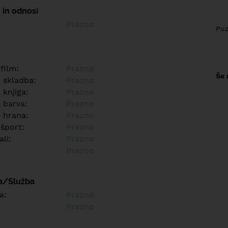
 in odnosi
Prazno
Poz
 film:
Prazno
Še 
a skladba:
Prazno
 knjiga:
Prazno
 barva:
Prazno
e hrana:
Prazno
 šport:
Prazno
ali:
Prazno
Prazno
a/Služba
a:
Prazno
Prazno