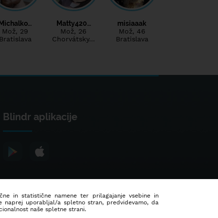
Michalko…
Matty420…
misiaaak
Mož
, 29
Mož
, 26
Mož
, 46
Bratislava
Chorvátsky…
Bratislava
Blindr aplikacije
ične in statistične namene ter prilagajanje vsebine in
še naprej uporabljal/a spletno stran, predvidevamo, da
ionalnost naše spletne strani.