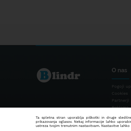
O nas
Pogoji up
Cookies
Partnerji
Reklama
Kontakt
Ta spletna stran uporablja piškotki in druge sledilne
prikazovanja oglasov. Nekaj informacije lahko uporabi
ustreza tvojim trenutnim nastavitvam. Nastavitve lahko