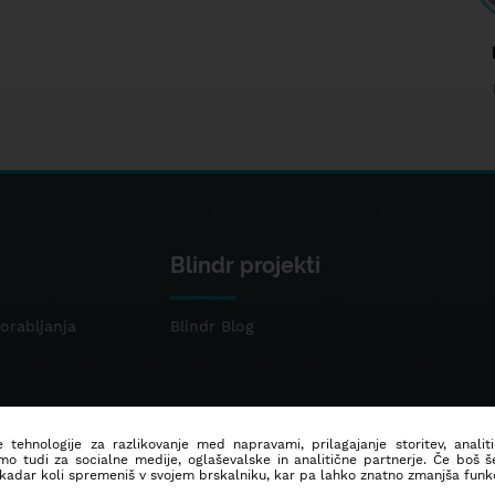
Blindr projekti
orabljanja
Blindr Blog
 tehnologije za razlikovanje med napravami, prilagajanje storitev, analit
mo tudi za socialne medije, oglaševalske in analitične partnerje. Če boš 
 kadar koli spremeniš v svojem brskalniku, kar pa lahko znatno zmanjša funkc