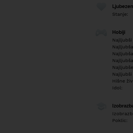
Ljubezen
Stanje:
Hobiji
Najljubši
Najljubš
Najljubša
Najljubša
Najljubš
Najljubši
Hišne živ
Idol:
Izobrazb
Izobrazb
Poklic: