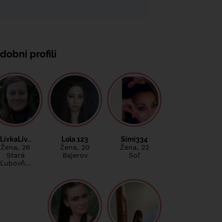
dobni profili
LivkaLiv…
Lola 123
Simi334
Žena
, 26
Žena
, 20
Žena
, 22
Stará
Bajerov
Soľ
Ľubovň…