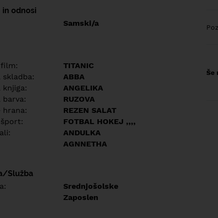
 in odnosi
Samski/a
Poz
 film:
TITANIC
Še 
a skladba:
ABBA
 knjiga:
ANGELIKA
 barva:
RUZOVA
e hrana:
REZEN SALAT
 šport:
FOTBAL HOKEJ ,,,,
ali:
ANDULKA
AGNNETHA
a/Služba
a:
Srednjošolske
Zaposlen