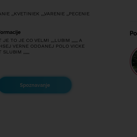
IE ,,KVETINIEK ,,,VARENIE ,,PECENIE
formacije
Po
JE TO JE CO VELMI ,,,LUBIM ,,,,, A
SEJ VERNE ODDANEJ POLO VICKE
SLUBIM ,,,,,
Spoznavanje