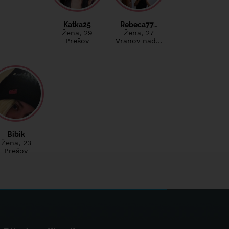
Katka25
Rebeca77…
Žena
, 29
Žena
, 27
Prešov
Vranov nad…
Bibik
Žena
, 23
Prešov