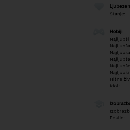
Ljubezen
Stanje:
Hobiji
Najljubši
Najljubš
Najljubša
Najljubša
Najljubš
Najljubši
Hišne živ
Idol:
Izobrazb
Izobrazb
Poklic: