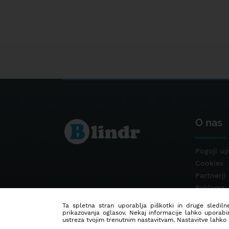
O nas
Pogoji up
Cookies
Partnerji
Reklama
Kontakt
Ta spletna stran uporablja piškotki in druge sledilne
prikazovanja oglasov. Nekaj informacije lahko uporabi
ustreza tvojim trenutnim nastavitvam. Nastavitve lahko