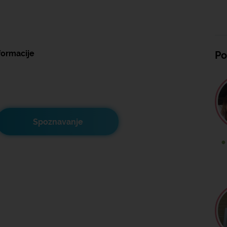
formacije
Po
Spoznavanje