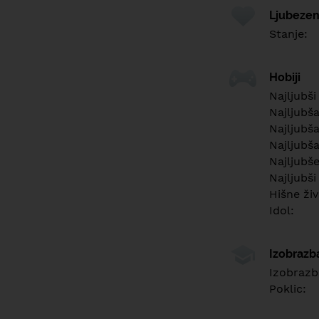
Ljubezen
Stanje:
Hobiji
Najljubši
Najljubš
Najljubša
Najljubša
Najljubš
Najljubši
Hišne živ
Idol:
Izobrazb
Izobrazb
Poklic: