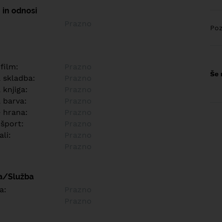
 in odnosi
Prazno
Poz
 film:
Prazno
Še 
a skladba:
Prazno
 knjiga:
Prazno
 barva:
Prazno
e hrana:
Prazno
 šport:
Prazno
ali:
Prazno
Prazno
a/Služba
a:
Prazno
Prazno