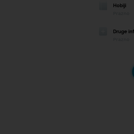
Hobiji
Prazno
Druge in
Prazno