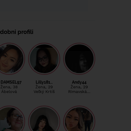
dobni profili
DAMSEL97
Lilly181…
Andy44
Žena
, 38
Žena
, 29
Žena
, 29
Ábelová
Veľký Krtíš
Rimavská…