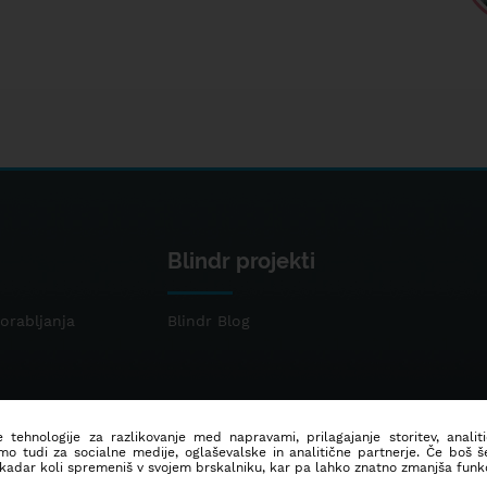
Blindr projekti
orabljanja
Blindr Blog
 tehnologije za razlikovanje med napravami, prilagajanje storitev, analit
mo tudi za socialne medije, oglaševalske in analitične partnerje. Če boš 
 kadar koli spremeniš v svojem brskalniku, kar pa lahko znatno zmanjša funkc