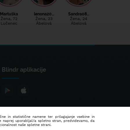
Martuška
lenona20…
Sandra08…
Žena
, 72
Žena
, 23
Žena
, 24
Lučenec
Ábelová
Ábelová
Blindr aplikacije
ične in statistične namene ter prilagajanje vsebine in
še naprej uporabljal/a spletno stran, predvidevamo, da
ionalnost naše spletne strani.