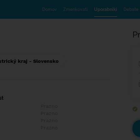
Domov
Zmenkovati
Uporabniki
Debate
Pr
trický kraj - Slovensko
st
Prazno
Prazno
Prazno
Prazno