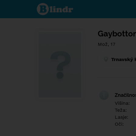
Find out
what's
under
the
mask.
Social
and
Gaybotto
dating
network.
Mož, 17
Trnavský 
Značilno
Višina:
Teža:
Lasje:
Oči: