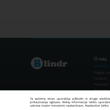
O nas
Pogoji up
Cookies
Partnerji
Reklama
Kontakt
Ta spletna stran uporablja piškotki in druge sledilne
prikazovanja oglasov. Nekaj informacije lahko uporabi
ustreza tvojim trenutnim nastavitvam. Nastavitve lahko