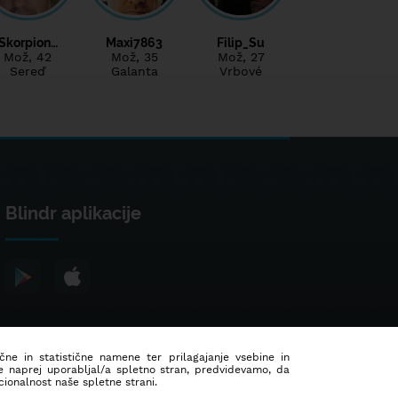
Skorpion…
Maxi7863
Filip_Su
Mož
, 42
Mož
, 35
Mož
, 27
Sereď
Galanta
Vrbové
Blindr aplikacije
ične in statistične namene ter prilagajanje vsebine in
še naprej uporabljal/a spletno stran, predvidevamo, da
ionalnost naše spletne strani.