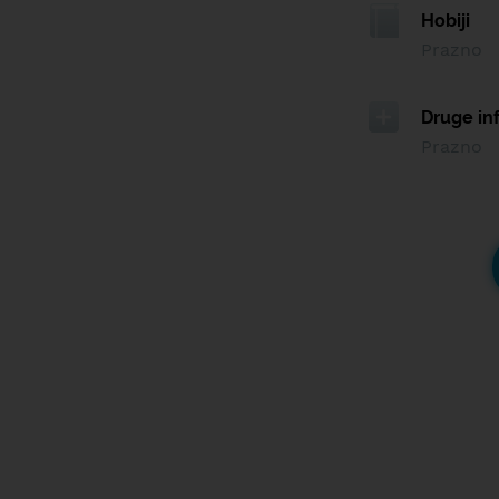
Hobiji
Prazno
Druge in
Prazno