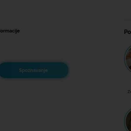
formacije
Po
Spoznavanje
Z