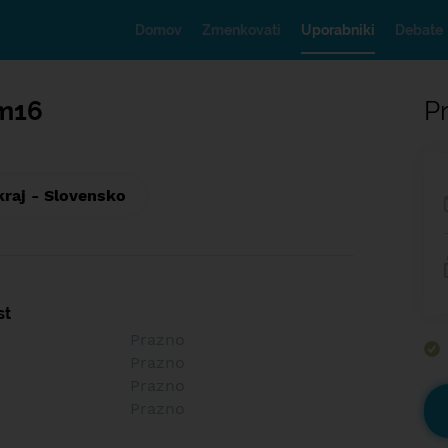
Domov
Zmenkovati
Uporabniki
Debate
m16
Pr
kraj - Slovensko
st
Prazno
Prazno
Prazno
Prazno