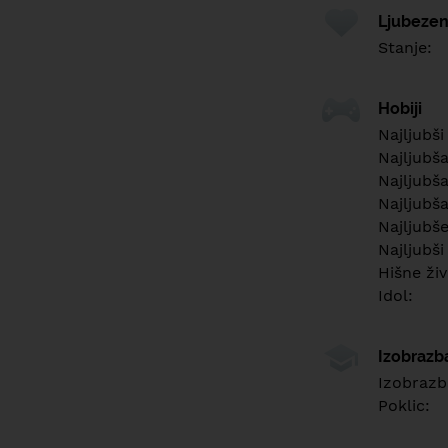
Ljubezen
Stanje:
Hobiji
Najljubši
Najljubš
Najljubša
Najljubša
Najljubš
Najljubši
Hišne živ
Idol:
Izobrazb
Izobrazb
Poklic: