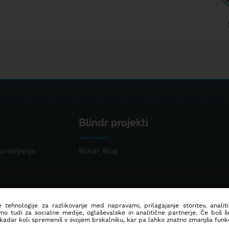
Blindr projekti
orabljanja
Blindr Blog
 tehnologije za razlikovanje med napravami, prilagajanje storitev, analit
mo tudi za socialne medije, oglaševalske in analitične partnerje. Če boš 
 kadar koli spremeniš v svojem brskalniku, kar pa lahko znatno zmanjša funkc