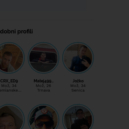
dobni profili
CRX_ED9
Matej499…
Jožko
Mož
, 34
Mož
, 26
Mož
, 34
emianske…
Trnava
Senica