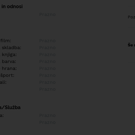
 in odnosi
Prazno
Poz
 film:
Prazno
Še 
a skladba:
Prazno
 knjiga:
Prazno
 barva:
Prazno
e hrana:
Prazno
 šport:
Prazno
ali:
Prazno
Prazno
a/Služba
a:
Prazno
Prazno