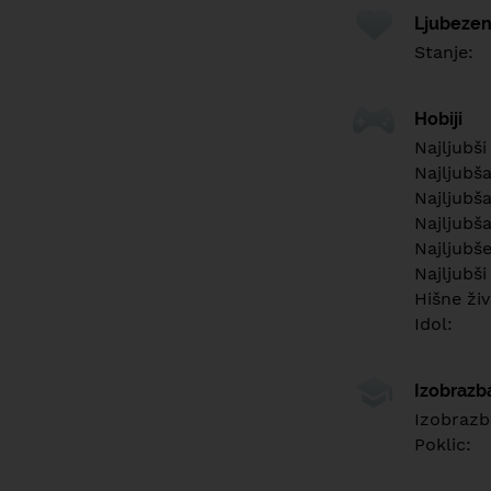
Ljubezen
Stanje:
Hobiji
Najljubši
Najljubš
Najljubša
Najljubša
Najljubš
Najljubši
Hišne živ
Idol:
Izobrazb
Izobrazb
Poklic: