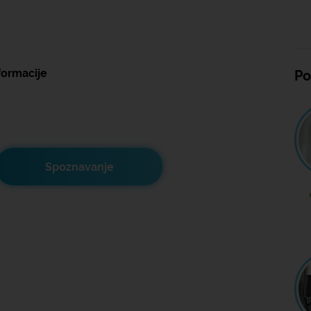
formacije
Po
Spoznavanje