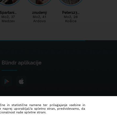
Spartani…
znudený
Peter123…
Mož
, 37
Mož
, 41
Mož
, 28
Medzev
Ardovo
Košice
Blindr aplikacije
ične in statistične namene ter prilagajanje vsebine in
še naprej uporabljal/a spletno stran, predvidevamo, da
ionalnost naše spletne strani.