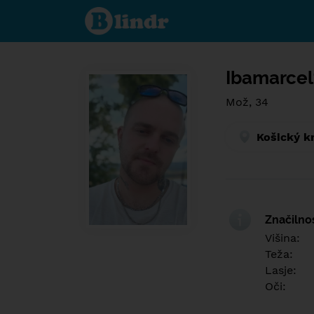
Find out
what's
under
the
mask.
Social
and
Ibamarce
dating
network.
Mož, 34
Košický k
Značilno
Višina:
Teža:
Lasje:
Oči: