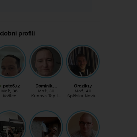
dobni profili
peto672
Dominik_…
Ordzik17
Mož
, 36
Mož
, 30
Mož
, 40
Košice
Kunova Tepli…
Spišská Nová…