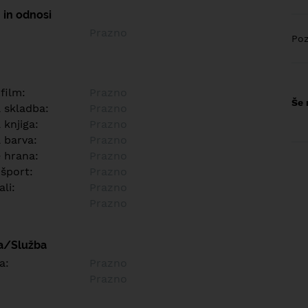
 in odnosi
Prazno
Poz
 film:
Prazno
Še 
a skladba:
Prazno
 knjiga:
Prazno
 barva:
Prazno
e hrana:
Prazno
 šport:
Prazno
ali:
Prazno
Prazno
a/Služba
a:
Prazno
Prazno