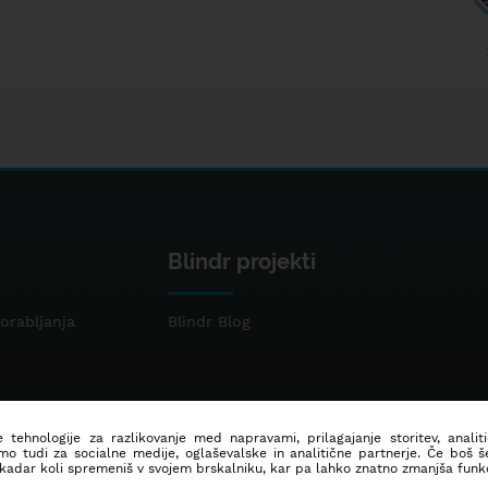
Blindr projekti
orabljanja
Blindr Blog
 tehnologije za razlikovanje med napravami, prilagajanje storitev, analit
mo tudi za socialne medije, oglaševalske in analitične partnerje. Če boš 
 kadar koli spremeniš v svojem brskalniku, kar pa lahko znatno zmanjša funkc