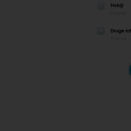
Hobiji
Prazno
Druge in
Prazno