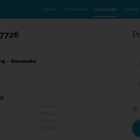
Domov
Zmenkovati
Uporabniki
Debate
l7726
Pr
raj - Slovensko
st
Prazno
Prazno
Prazno
Prazno