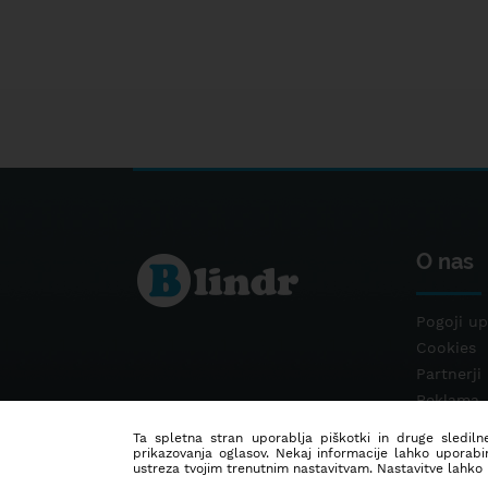
O nas
Pogoji up
Cookies
Partnerji
Reklama
Kontakt
Ta spletna stran uporablja piškotki in druge sledilne
prikazovanja oglasov. Nekaj informacije lahko uporabi
ustreza tvojim trenutnim nastavitvam. Nastavitve lahko