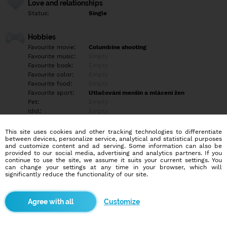
Love and relationships
Status:
Single
Hobbies
Favourite movie:
Columbine shooting
Favourite music:
Empty
Favourite book:
Empty
Favourite color:
Empty
Favourite food:
Empty
Favourite sport:
Utlačováni menšin a mlácení žen
Pet:
Empty
Idol:
Empty
This site uses cookies and other tracking technologies to differentiate
Education/Employment
between devices, personalize service, analytical and statistical purposes
Education:
University
and customize content and ad serving. Some information can also be
provided to our social media, advertising and analytics partners. If you
Profession:
Student
continue to use the site, we assume it suits your current settings. You
can change your settings at any time in your browser, which will
significantly reduce the functionality of our site.
Hobbies
Já chci slyšet příběhy z budoucna vyřčena ústy bláznů, jejichž
nemoc jest varováním nás všech, proč světlé zítřky jsou jen
Customize
planou nadějí, která se může kdykoli rozplynout. Poslouchejte a
sledujte znamení, protože jednoho dne bude dnešek včerejškem
a obavy povstanou. Přijde den kdy včerejšek bude
nejočekávanějším dnem. Poté už bude slyšet jen řev ticha a z