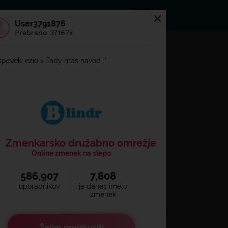
Prispevki
Članki
User3791876
Prebrano 37167x
ijaviti se na
Blindr
spevek: ezio > Tady mas navod :*
Zmenkarsko družabno omrežje
Online zmenek na slepo
586,907
7,808
Zapomni prijavo
uporabnikov
je danes imelo
zmenek
Želim preizkusiti