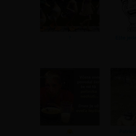
?
Ešte jed
Patrici