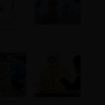
en do éteru ?
?
a >
Potom ti
?