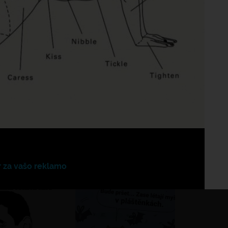
Poz
Še 
ho pohár vínka
?
?
r za vašo reklamo