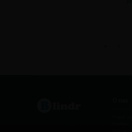
po
1
O nas
Pogoji up
Cookies
Partnerji