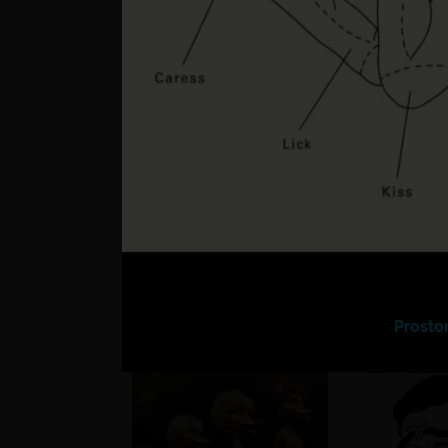
??
Matúš a je
Prosto