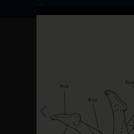
Status
User3791876,
08/09/2017
- 10:15
Izbrani prispevki
?