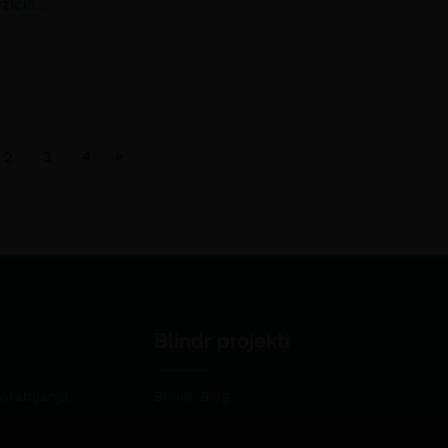
žičia…
2
3
4
Blindr projekti
orabljanja
Blindr Blog